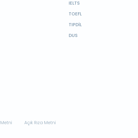
IELTS
TOEFL
TIPDİL
DUS
 Metni
Açık Rıza Metni