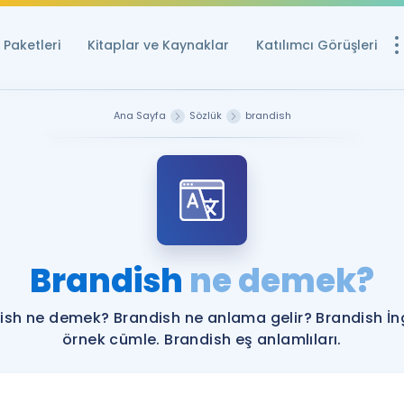
Paketleri
Kitaplar ve Kaynaklar
Katılımcı Görüşleri
Ücretsiz Kayna
Ana Sayfa
Sözlük
brandish
YDS ve YÖKDİL içi
Sözlük
İngilizce Sınavları
Puan Hesapla
Brandish
ne demek?
YDS ve YÖKDİL P
Remz
Rehberlik Aracı
ish ne demek? Brandish ne anlama gelir? Brandish İng
YDS ve YÖKDİL'e H
örnek cümle. Brandish eş anlamlıları.
ÖSYM Sınav Ta
Tüm ÖSYM Sınavl