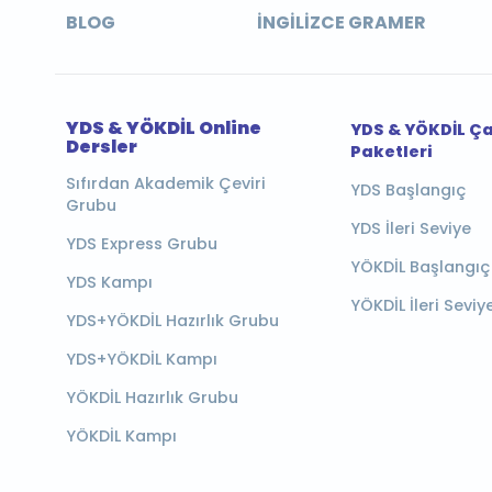
BLOG
İNGILIZCE GRAMER
YDS & YÖKDİL Online
YDS & YÖKDİL Ç
Dersler
Paketleri
Sıfırdan Akademik Çeviri
YDS Başlangıç
Grubu
YDS İleri Seviye
YDS Express Grubu
YÖKDİL Başlangıç
YDS Kampı
YÖKDİL İleri Seviy
YDS+YÖKDİL Hazırlık Grubu
YDS+YÖKDİL Kampı
YÖKDİL Hazırlık Grubu
YÖKDİL Kampı