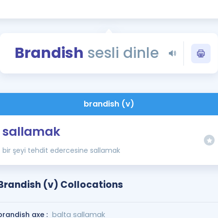
Kampanyalar
Eğitim ve Kitaplar
Blog
Brandish
sesli dinle
YDS - YÖKDİL Tüm S
İngilizce Gram
İngilizce Gramer
brandish (v)
sallamak
bir şeyi tehdit edercesine sallamak
Brandish (v) Collocations
brandish axe :
balta sallamak