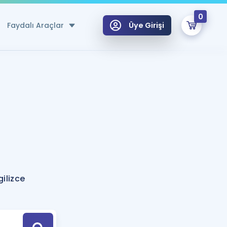
0
Faydalı Araçlar
Üye Girişi
klar
n Ücretsiz Kaynaklar
 için Özel Sözlük
Sepetin Şu An Boş.
ma
uan Hesaplama Aracı
i Hoca ile seni sınava hazırlayacak onlarca eğitim seni bekliyor!
Şifremi Hatırlamıyorum
GİRİŞ YAP
ilizce
azırlananlar için Öneriler
kvimi
ÜYE DEĞİLİM
arı Tek Takvimde