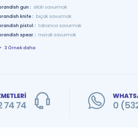
brandish gun :
silah savurmak
brandish knife :
bıçak savurmak
brandish pistol :
tabanca savurmak
brandish spear :
mızrak savurmak
3 Örnek daha
ZMETLERİ
WHATSA
 74 74
0 (53