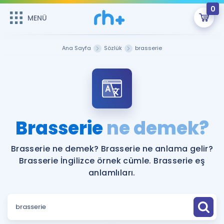
0
MENÜ
MENÜ
Üye Girişi
Ana Sayfa
Sözlük
brasserie
Online Dersler
Sepetin Şu An Boş.
Çalışma Paketleri
Remzi Hoca ile seni sınava hazırlayacak onlarca eğitim seni
bekliyor!
Kitaplar ve Kaynaklar
GİRİŞ YAP
Brasserie
ne demek?
Katılımcı Görüşleri
Şifremi Hatırlamıyorum
Brasserie ne demek? Brasserie ne anlama gelir?
Brasserie İngilizce örnek cümle. Brasserie eş
ÜYE DEĞİLİM
Faydalı Araçlar
anlamlıları.
Ücretsiz Kaynaklar
Blog
İngilizce Gramer
Hakkımızda
Kariyer
Sözlük
Soru & Cevap
İletişim