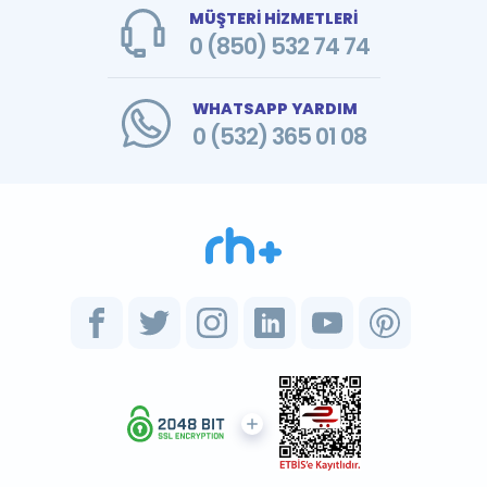
MÜŞTERİ HİZMETLERİ
0 (850) 532 74 74
WHATSAPP YARDIM
0 (532) 365 01 08