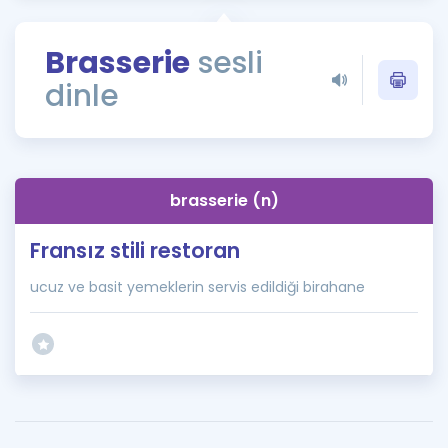
Puan Hesaplama
Brasserie
sesli
Rehberlik Aracı
dinle
ÖSYM Sınav Takvimi
Kampanyalar
Blog
brasserie (n)
İngilizce Gramer
Fransız stili restoran
ucuz ve basit yemeklerin servis edildiği birahane