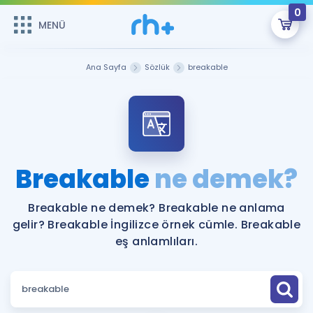
0
MENÜ
MENÜ
Üye Girişi
Ana Sayfa
Sözlük
breakable
Online Dersler
Sepetin Şu An Boş.
Çalışma Paketleri
Remzi Hoca ile seni sınava hazırlayacak onlarca eğitim seni
bekliyor!
Kitaplar ve Kaynaklar
GİRİŞ YAP
Breakable
ne demek?
Katılımcı Görüşleri
Şifremi Hatırlamıyorum
Breakable ne demek? Breakable ne anlama
gelir? Breakable İngilizce örnek cümle. Breakable
ÜYE DEĞİLİM
Faydalı Araçlar
eş anlamlıları.
Ücretsiz Kaynaklar
Blog
İngilizce Gramer
Hakkımızda
Kariyer
Sözlük
Soru & Cevap
İletişim