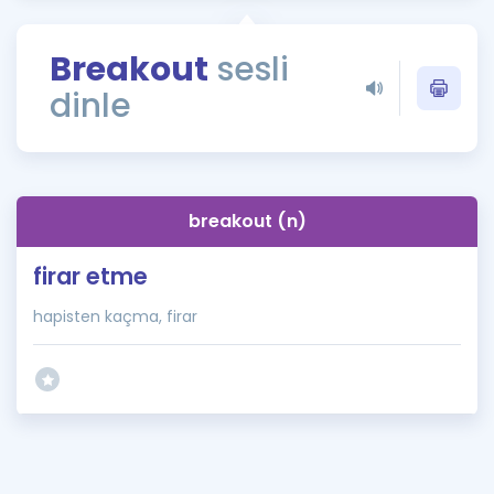
Puan Hesaplama
Breakout
sesli
Rehberlik Aracı
dinle
ÖSYM Sınav Takvimi
Kampanyalar
Blog
breakout (n)
İngilizce Gramer
firar etme
hapisten kaçma, firar