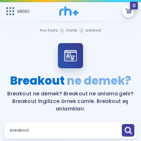
0
MENÜ
MENÜ
Üye Girişi
Ana Sayfa
Sözlük
breakout
Online Dersler
Sepetin Şu An Boş.
Çalışma Paketleri
Remzi Hoca ile seni sınava hazırlayacak onlarca eğitim seni
bekliyor!
Kitaplar ve Kaynaklar
GİRİŞ YAP
Breakout
ne demek?
Katılımcı Görüşleri
Şifremi Hatırlamıyorum
Breakout ne demek? Breakout ne anlama gelir?
Breakout İngilizce örnek cümle. Breakout eş
ÜYE DEĞİLİM
Faydalı Araçlar
anlamlıları.
Ücretsiz Kaynaklar
Blog
İngilizce Gramer
Hakkımızda
Kariyer
Sözlük
Soru & Cevap
İletişim