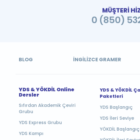
MÜŞTERİ Hİ
0 (850) 532
BLOG
İNGILIZCE GRAMER
YDS & YÖKDİL Online
YDS & YÖKDİL Ç
Dersler
Paketleri
Sıfırdan Akademik Çeviri
YDS Başlangıç
Grubu
YDS İleri Seviye
YDS Express Grubu
YÖKDİL Başlangıç
YDS Kampı