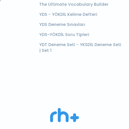
e
The Ultimate Vocabulary Builder
YDS - YÖKDİL Kelime Defteri
YDS Deneme Sınavları
YDS-YÖKDİL Soru Tipleri
YDT Deneme Seti - YKSDİL Deneme Seti
| Set 1