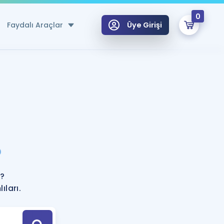
0
Faydalı Araçlar
Üye Girişi
klar
n Ücretsiz Kaynaklar
 için Özel Sözlük
Sepetin Şu An Boş.
ma
?
uan Hesaplama Aracı
i Hoca ile seni sınava hazırlayacak onlarca eğitim seni bekliyor!
Şifremi Hatırlamıyorum
GİRİŞ YAP
r?
azırlananlar için Öneriler
ıları.
kvimi
ÜYE DEĞİLİM
arı Tek Takvimde