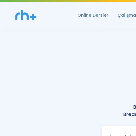
Online Dersler
Çalışma 
B
Breas