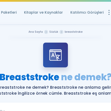
Paketleri
Kitaplar ve Kaynaklar
Katılımcı Görüşleri
Ücretsiz Kayna
Ana Sayfa
Sözlük
breaststroke
YDS ve YÖKDİL içi
Sözlük
İngilizce Sınavları
Puan Hesapla
Breaststroke
ne demek
YDS ve YÖKDİL P
Remz
Rehberlik Aracı
reaststroke ne demek? Breaststroke ne anlama geli
YDS ve YÖKDİL'e H
tstroke İngilizce örnek cümle. Breaststroke eş anlaml
ÖSYM Sınav Ta
Tüm ÖSYM Sınavl