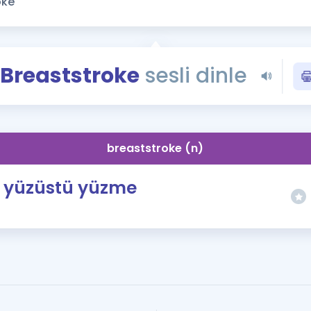
Kampanyalar
Eğitim ve Kitaplar
Blog
Breaststroke
sesli dinle
YDS - YÖKDİL Tüm S
İngilizce Gram
İngilizce Gramer
breaststroke (n)
yüzüstü yüzme