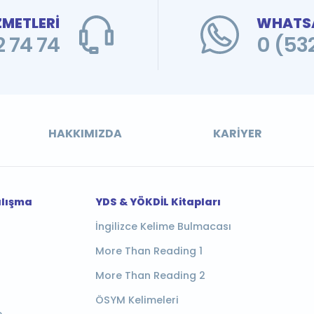
ZMETLERİ
WHATSA
 74 74
0 (53
HAKKIMIZDA
KARIYER
alışma
YDS & YÖKDİL Kitapları
İngilizce Kelime Bulmacası
More Than Reading 1
More Than Reading 2
ÖSYM Kelimeleri