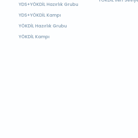
YÖKDİL İleri Seviy
YDS+YÖKDİL Hazırlık Grubu
YDS+YÖKDİL Kampı
YÖKDİL Hazırlık Grubu
YÖKDİL Kampı