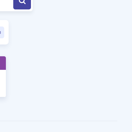
a Özel Fırsatlar
ınavlarla İlgili Haberler
er
 ve Konu Anlatımı