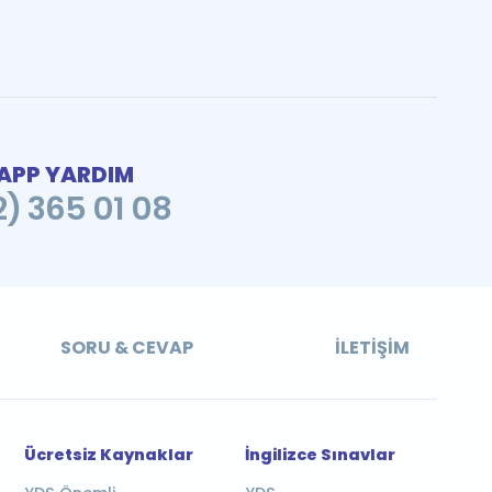
PP YARDIM
2) 365 01 08
SORU & CEVAP
İLETIŞIM
Ücretsiz Kaynaklar
İngilizce Sınavlar