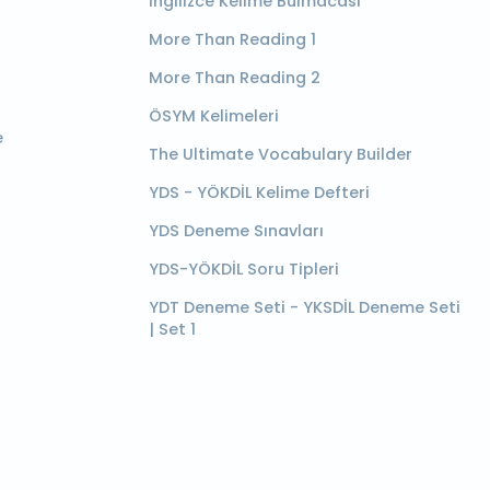
İngilizce Kelime Bulmacası
More Than Reading 1
More Than Reading 2
ÖSYM Kelimeleri
e
The Ultimate Vocabulary Builder
YDS - YÖKDİL Kelime Defteri
YDS Deneme Sınavları
YDS-YÖKDİL Soru Tipleri
YDT Deneme Seti - YKSDİL Deneme Seti
| Set 1