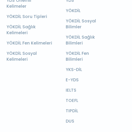
YDS Önemli
YDS
Kelimeler
YÖKDİL
YÖKDİL Soru Tipleri
YÖKDİL Sosyal
YÖKDİL Sağlık
Bilimler
Kelimeleri
YÖKDİL Sağlık
YÖKDİL Fen Kelimeleri
Bilimleri
YÖKDİL Sosyal
YÖKDİL Fen
Kelimeleri
Bilimleri
YKS-DİL
E-YDS
IELTS
TOEFL
TIPDİL
DUS