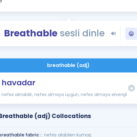
Kampanyalar
Eğitim ve Kitaplar
Blog
Breathable
sesli dinle
YDS - YÖKDİL Tüm S
İngilizce Gram
İngilizce Gramer
breathable (adj)
havadar
nefes alınabilir, nefes almaya uygun, nefes almaya elverişli
Breathable (adj) Collocations
breathable fabric :
nefes alabilen kumaş