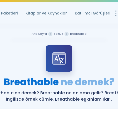
Paketleri
Kitaplar ve Kaynaklar
Katılımcı Görüşleri
Ücretsiz Kayna
Ana Sayfa
Sözlük
breathable
YDS ve YÖKDİL içi
Sözlük
İngilizce Sınavları
Puan Hesapla
Breathable
ne demek?
YDS ve YÖKDİL P
Remz
Rehberlik Aracı
thable ne demek? Breathable ne anlama gelir? Breat
YDS ve YÖKDİL'e H
İngilizce örnek cümle. Breathable eş anlamlıları.
ÖSYM Sınav Ta
Tüm ÖSYM Sınavl