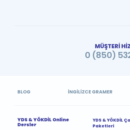
MÜŞTERİ Hİ
0 (850) 532
BLOG
İNGILIZCE GRAMER
YDS & YÖKDİL Online
YDS & YÖKDİL Ç
Dersler
Paketleri