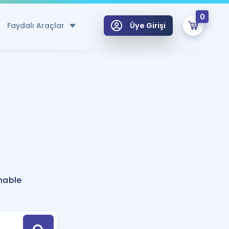
0
Faydalı Araçlar
Üye Girişi
klar
n Ücretsiz Kaynaklar
 için Özel Sözlük
Sepetin Şu An Boş.
ma
uan Hesaplama Aracı
i Hoca ile seni sınava hazırlayacak onlarca eğitim seni bekliyor!
Şifremi Hatırlamıyorum
GİRİŞ YAP
hable
azırlananlar için Öneriler
kvimi
ÜYE DEĞİLİM
arı Tek Takvimde