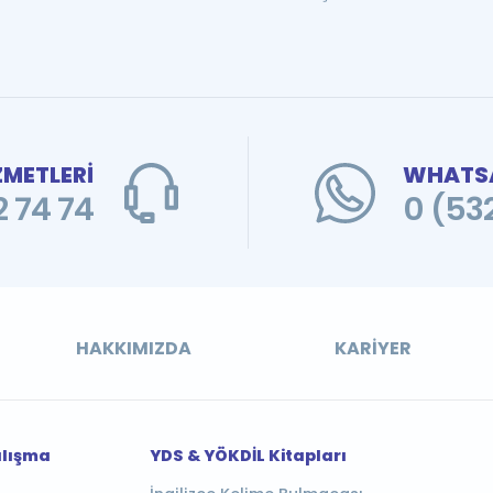
ZMETLERİ
WHATSA
 74 74
0 (53
HAKKIMIZDA
KARIYER
alışma
YDS & YÖKDİL Kitapları