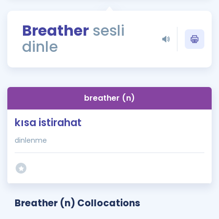
Puan Hesaplama
Breather
sesli
Rehberlik Aracı
dinle
ÖSYM Sınav Takvimi
Kampanyalar
Blog
breather (n)
İngilizce Gramer
kısa istirahat
dinlenme
Breather (n) Collocations