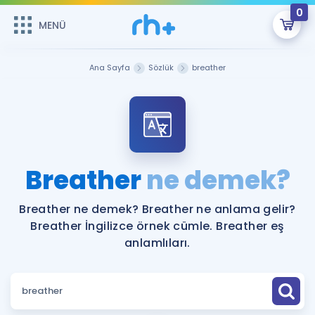
0
MENÜ
MENÜ
Üye Girişi
Ana Sayfa
Sözlük
breather
Online Dersler
Sepetin Şu An Boş.
Çalışma Paketleri
Remzi Hoca ile seni sınava hazırlayacak onlarca eğitim seni
bekliyor!
Kitaplar ve Kaynaklar
GİRİŞ YAP
Breather
ne demek?
Katılımcı Görüşleri
Şifremi Hatırlamıyorum
Breather ne demek? Breather ne anlama gelir?
Breather İngilizce örnek cümle. Breather eş
ÜYE DEĞİLİM
Faydalı Araçlar
anlamlıları.
Ücretsiz Kaynaklar
Blog
İngilizce Gramer
Hakkımızda
Kariyer
Sözlük
Soru & Cevap
İletişim