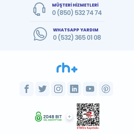
MÜŞTERİ HİZMETLERİ
0 (850) 532 74 74
WHATSAPP YARDIM
0 (532) 365 01 08