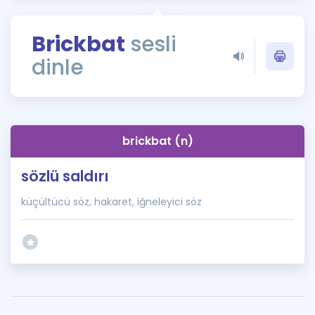
Puan Hesaplama
Brickbat
sesli
Rehberlik Aracı
dinle
ÖSYM Sınav Takvimi
Kampanyalar
Blog
brickbat (n)
İngilizce Gramer
sözlü saldırı
küçültücü söz, hakaret, iğneleyici söz