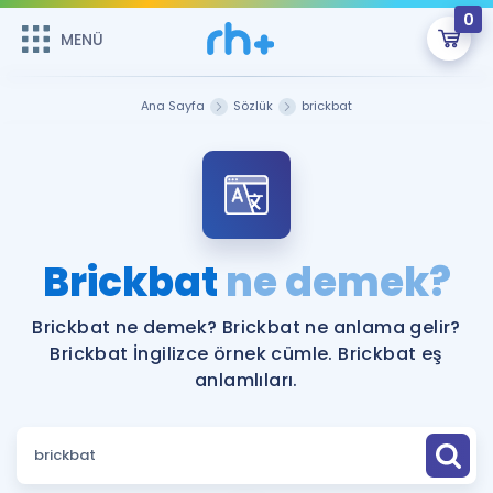
0
MENÜ
MENÜ
Üye Girişi
Ana Sayfa
Sözlük
brickbat
Online Dersler
Sepetin Şu An Boş.
Çalışma Paketleri
Remzi Hoca ile seni sınava hazırlayacak onlarca eğitim seni
bekliyor!
Kitaplar ve Kaynaklar
GİRİŞ YAP
Brickbat
ne demek?
Katılımcı Görüşleri
Şifremi Hatırlamıyorum
Brickbat ne demek? Brickbat ne anlama gelir?
Brickbat İngilizce örnek cümle. Brickbat eş
ÜYE DEĞİLİM
Faydalı Araçlar
anlamlıları.
Ücretsiz Kaynaklar
Blog
İngilizce Gramer
Hakkımızda
Kariyer
Sözlük
Soru & Cevap
İletişim