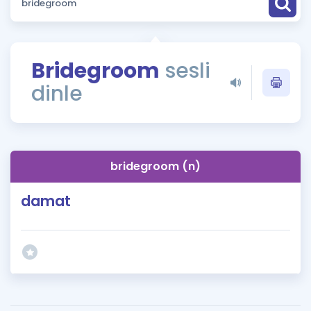
Puan Hesaplama
Rehberlik Aracı
Bridegroom
sesli
ÖSYM Sınav Takvimi
dinle
Kampanyalar
Blog
bridegroom (n)
İngilizce Gramer
damat