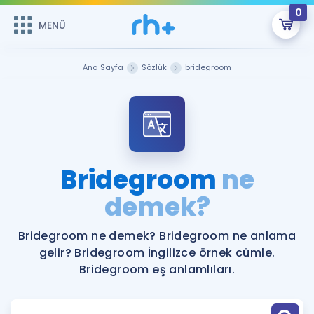
0
MENÜ
MENÜ
Üye Girişi
Ana Sayfa
Sözlük
bridegroom
Online Dersler
Sepetin Şu An Boş.
Çalışma Paketleri
Remzi Hoca ile seni sınava hazırlayacak onlarca eğitim seni
bekliyor!
Kitaplar ve Kaynaklar
GİRİŞ YAP
Bridegroom
ne
Katılımcı Görüşleri
demek?
Şifremi Hatırlamıyorum
ÜYE DEĞİLİM
Faydalı Araçlar
Bridegroom ne demek? Bridegroom ne anlama
gelir? Bridegroom İngilizce örnek cümle.
Ücretsiz Kaynaklar
Blog
İngilizce Gramer
Bridegroom eş anlamlıları.
Hakkımızda
Kariyer
Sözlük
Soru & Cevap
İletişim