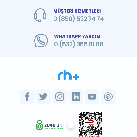
MÜŞTERİ HİZMETLERİ
0 (850) 532 74 74
WHATSAPP YARDIM
0 (532) 365 01 08