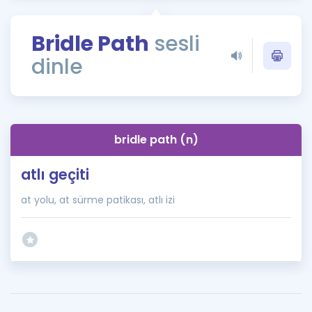
Puan Hesaplama
Bridle Path
sesli
Rehberlik Aracı
dinle
ÖSYM Sınav Takvimi
Kampanyalar
Blog
bridle path (n)
İngilizce Gramer
atlı geçiti
at yolu, at sürme patikası, atlı izi