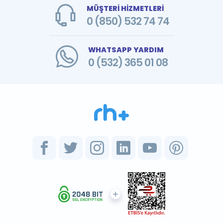
MÜŞTERİ HİZMETLERİ
0 (850) 532 74 74
WHATSAPP YARDIM
0 (532) 365 01 08