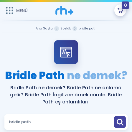
0
MENÜ
MENÜ
Üye Girişi
Ana Sayfa
Sözlük
bridle path
Online Dersler
Sepetin Şu An Boş.
Çalışma Paketleri
Remzi Hoca ile seni sınava hazırlayacak onlarca eğitim seni
bekliyor!
Kitaplar ve Kaynaklar
GİRİŞ YAP
Bridle Path
ne demek?
Katılımcı Görüşleri
Şifremi Hatırlamıyorum
Bridle Path ne demek? Bridle Path ne anlama
gelir? Bridle Path İngilizce örnek cümle. Bridle
ÜYE DEĞİLİM
Faydalı Araçlar
Path eş anlamlıları.
Ücretsiz Kaynaklar
Blog
İngilizce Gramer
Hakkımızda
Kariyer
Sözlük
Soru & Cevap
İletişim