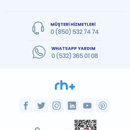
MÜŞTERİ HİZMETLERİ
0 (850) 532 74 74
WHATSAPP YARDIM
0 (532) 365 01 08