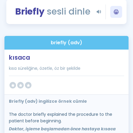
Puan Hesaplama
Briefly
sesli dinle
Rehberlik Aracı
ÖSYM Sınav Takvimi
briefly (adv)
Kampanyalar
kısaca
Blog
kısa süreliğine, özetle, öz bir şekilde
İngilizce Gramer
Briefly (adv) ingilizce örnek cümle
The doctor briefly explained the procedure to the
patient before beginning.
Doktor, işleme başlamadan önce hastaya kısaca