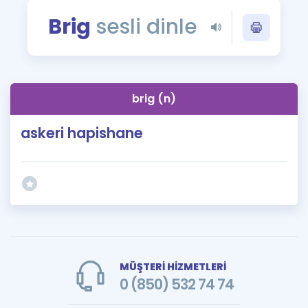
Puan Hesaplama
Brig
sesli dinle
Rehberlik Aracı
ÖSYM Sınav Takvimi
brig (n)
Kampanyalar
askeri hapishane
Blog
İngilizce Gramer
MÜŞTERİ HİZMETLERİ
0 (850) 532 74 74