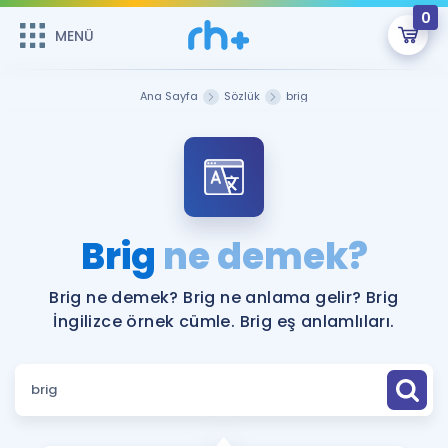
0
MENÜ
MENÜ
Üye Girişi
Ana Sayfa
Sözlük
brig
Online Dersler
Sepetin Şu An Boş.
Çalışma Paketleri
Remzi Hoca ile seni sınava hazırlayacak onlarca eğitim seni
bekliyor!
Kitaplar ve Kaynaklar
GİRİŞ YAP
Brig
ne demek?
Katılımcı Görüşleri
Şifremi Hatırlamıyorum
Brig ne demek? Brig ne anlama gelir? Brig
İngilizce örnek cümle. Brig eş anlamlıları.
ÜYE DEĞİLİM
Faydalı Araçlar
Ücretsiz Kaynaklar
Blog
İngilizce Gramer
Hakkımızda
Kariyer
Sözlük
Soru & Cevap
İletişim