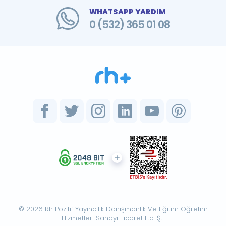
WHATSAPP YARDIM
0 (532) 365 01 08
© 2026 Rh Pozitif Yayıncılık Danışmanlık Ve Eğitim Öğretim
Hizmetleri Sanayi Ticaret Ltd. Şti.