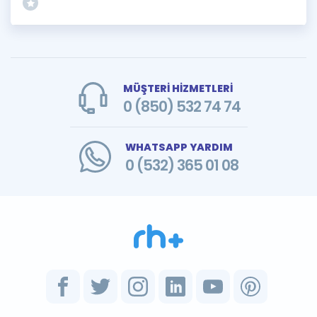
MÜŞTERİ HİZMETLERİ
0 (850) 532 74 74
WHATSAPP YARDIM
0 (532) 365 01 08