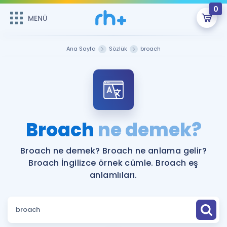
0
MENÜ
MENÜ
Üye Girişi
Ana Sayfa
Sözlük
broach
Online Dersler
Sepetin Şu An Boş.
Çalışma Paketleri
Remzi Hoca ile seni sınava hazırlayacak onlarca eğitim seni
bekliyor!
Kitaplar ve Kaynaklar
GİRİŞ YAP
Broach
ne demek?
Katılımcı Görüşleri
Şifremi Hatırlamıyorum
Broach ne demek? Broach ne anlama gelir?
Broach İngilizce örnek cümle. Broach eş
ÜYE DEĞİLİM
Faydalı Araçlar
anlamlıları.
Ücretsiz Kaynaklar
Blog
İngilizce Gramer
Hakkımızda
Kariyer
Sözlük
Soru & Cevap
İletişim