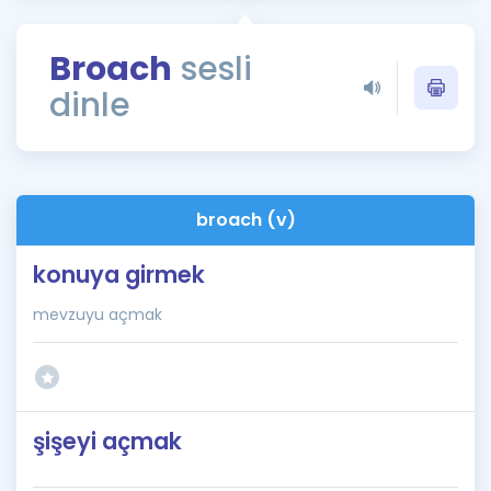
Puan Hesaplama
Broach
sesli
Rehberlik Aracı
dinle
ÖSYM Sınav Takvimi
Kampanyalar
Blog
broach (v)
İngilizce Gramer
konuya girmek
mevzuyu açmak
şişeyi açmak