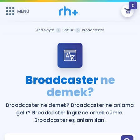
0
MENÜ
MENÜ
Üye Girişi
Ana Sayfa
Sözlük
broadcaster
Online Dersler
Sepetin Şu An Boş.
Çalışma Paketleri
Remzi Hoca ile seni sınava hazırlayacak onlarca eğitim seni
bekliyor!
Kitaplar ve Kaynaklar
GİRİŞ YAP
Broadcaster
ne
Katılımcı Görüşleri
demek?
Şifremi Hatırlamıyorum
ÜYE DEĞİLİM
Faydalı Araçlar
Broadcaster ne demek? Broadcaster ne anlama
gelir? Broadcaster İngilizce örnek cümle.
Ücretsiz Kaynaklar
Blog
İngilizce Gramer
Broadcaster eş anlamlıları.
Hakkımızda
Kariyer
Sözlük
Soru & Cevap
İletişim