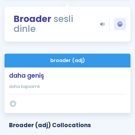
Puan Hesaplama
Broader
sesli
Rehberlik Aracı
dinle
ÖSYM Sınav Takvimi
Kampanyalar
Blog
broader (adj)
İngilizce Gramer
daha geniş
daha kapsamlı
Broader (adj) Collocations