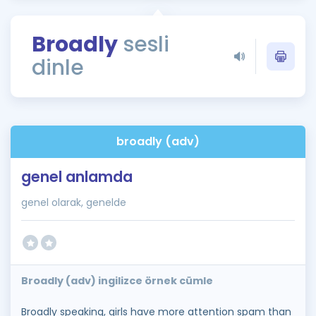
Puan Hesaplama
Broadly
sesli
Rehberlik Aracı
dinle
ÖSYM Sınav Takvimi
Kampanyalar
Blog
broadly (adv)
İngilizce Gramer
genel anlamda
genel olarak, genelde
Broadly (adv) ingilizce örnek cümle
Broadly speaking, girls have more attention spam than