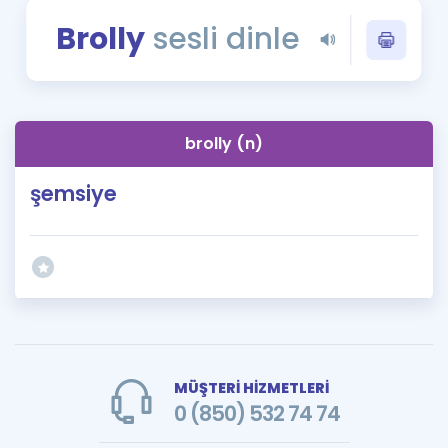
Puan Hesaplama
Brolly
sesli dinle
Rehberlik Aracı
ÖSYM Sınav Takvimi
brolly (n)
Kampanyalar
şemsiye
Blog
İngilizce Gramer
MÜŞTERİ HİZMETLERİ
0 (850) 532 74 74