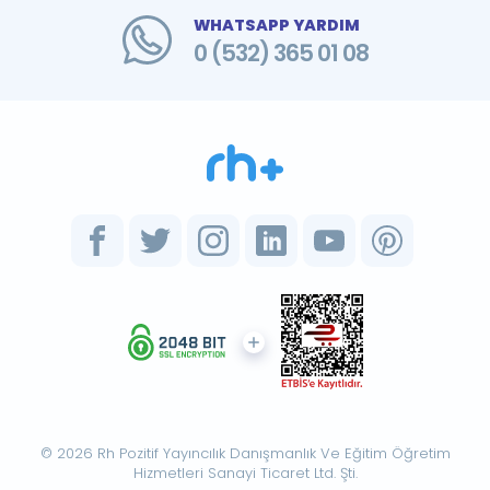
WHATSAPP YARDIM
0 (532) 365 01 08
© 2026 Rh Pozitif Yayıncılık Danışmanlık Ve Eğitim Öğretim
Hizmetleri Sanayi Ticaret Ltd. Şti.