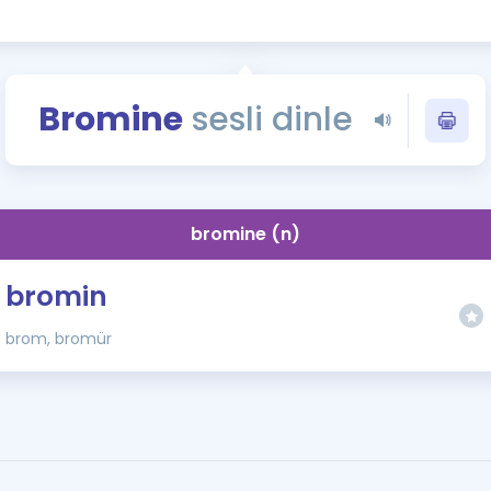
Kampanyalar
Eğitim ve Kitaplar
Blog
Bromine
sesli dinle
YDS - YÖKDİL Tüm S
İngilizce Gram
İngilizce Gramer
bromine (n)
bromin
brom, bromür