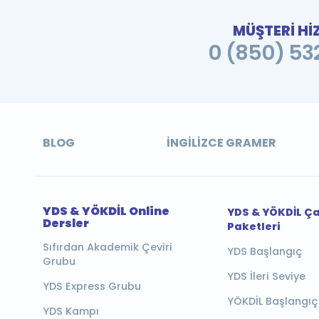
MÜŞTERİ Hİ
0 (850) 532
BLOG
İNGILIZCE GRAMER
YDS & YÖKDİL Online
YDS & YÖKDİL Ç
Dersler
Paketleri
Sıfırdan Akademik Çeviri
YDS Başlangıç
Grubu
YDS İleri Seviye
YDS Express Grubu
YÖKDİL Başlangıç
YDS Kampı