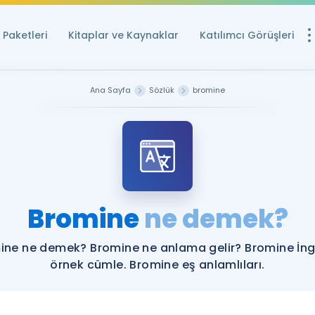
Paketleri
Kitaplar ve Kaynaklar
Katılımcı Görüşleri
Ücretsiz Kayna
Ana Sayfa
Sözlük
bromine
YDS ve YÖKDİL içi
Sözlük
İngilizce Sınavları
Puan Hesapla
Bromine
ne demek?
YDS ve YÖKDİL P
Remz
Rehberlik Aracı
ine ne demek? Bromine ne anlama gelir? Bromine İngi
YDS ve YÖKDİL'e H
örnek cümle. Bromine eş anlamlıları.
ÖSYM Sınav Ta
Tüm ÖSYM Sınavl