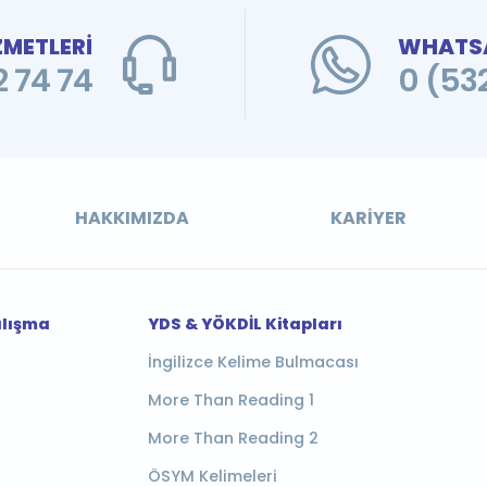
ZMETLERİ
WHATSA
 74 74
0 (53
HAKKIMIZDA
KARIYER
alışma
YDS & YÖKDİL Kitapları
İngilizce Kelime Bulmacası
More Than Reading 1
More Than Reading 2
ÖSYM Kelimeleri