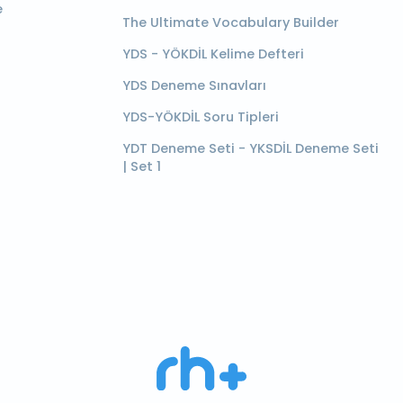
e
The Ultimate Vocabulary Builder
YDS - YÖKDİL Kelime Defteri
YDS Deneme Sınavları
YDS-YÖKDİL Soru Tipleri
YDT Deneme Seti - YKSDİL Deneme Seti
| Set 1