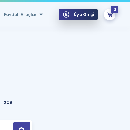
0
Faydalı Araçlar
Üye Girişi
klar
n Ücretsiz Kaynaklar
 için Özel Sözlük
Sepetin Şu An Boş.
ma
uan Hesaplama Aracı
i Hoca ile seni sınava hazırlayacak onlarca eğitim seni bekliyor!
Şifremi Hatırlamıyorum
GİRİŞ YAP
lizce
azırlananlar için Öneriler
kvimi
ÜYE DEĞİLİM
arı Tek Takvimde