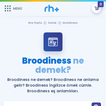
0
MENÜ
MENÜ
Üye Girişi
Ana Sayfa
Sözlük
broodiness
Online Dersler
Sepetin Şu An Boş.
Çalışma Paketleri
Remzi Hoca ile seni sınava hazırlayacak onlarca eğitim seni
bekliyor!
Kitaplar ve Kaynaklar
GİRİŞ YAP
Broodiness
ne
Katılımcı Görüşleri
demek?
Şifremi Hatırlamıyorum
ÜYE DEĞİLİM
Faydalı Araçlar
Broodiness ne demek? Broodiness ne anlama
gelir? Broodiness İngilizce örnek cümle.
Ücretsiz Kaynaklar
Blog
İngilizce Gramer
Broodiness eş anlamlıları.
Hakkımızda
Kariyer
Sözlük
Soru & Cevap
İletişim