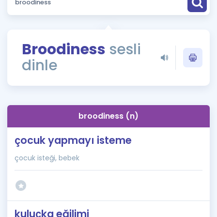
Puan Hesaplama
Rehberlik Aracı
Broodiness
sesli
ÖSYM Sınav Takvimi
dinle
Kampanyalar
Blog
broodiness (n)
İngilizce Gramer
çocuk yapmayı isteme
çocuk isteği, bebek
kuluçka eğilimi