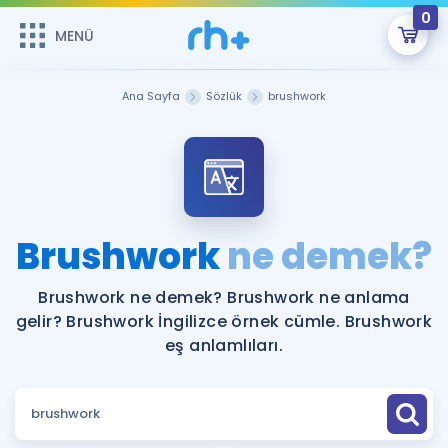
0
MENÜ
MENÜ
Üye Girişi
Ana Sayfa
Sözlük
brushwork
Online Dersler
Sepetin Şu An Boş.
Çalışma Paketleri
Remzi Hoca ile seni sınava hazırlayacak onlarca eğitim seni
bekliyor!
Kitaplar ve Kaynaklar
GİRİŞ YAP
Brushwork
ne demek?
Katılımcı Görüşleri
Şifremi Hatırlamıyorum
Brushwork ne demek? Brushwork ne anlama
gelir? Brushwork İngilizce örnek cümle. Brushwork
ÜYE DEĞİLİM
Faydalı Araçlar
eş anlamlıları.
Ücretsiz Kaynaklar
Blog
İngilizce Gramer
Hakkımızda
Kariyer
Sözlük
Soru & Cevap
İletişim