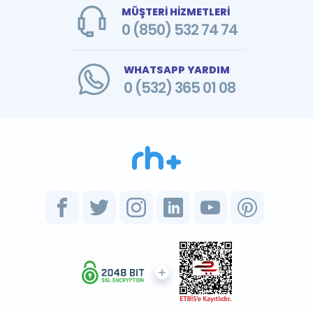
MÜŞTERİ HİZMETLERİ
0 (850) 532 74 74
WHATSAPP YARDIM
0 (532) 365 01 08