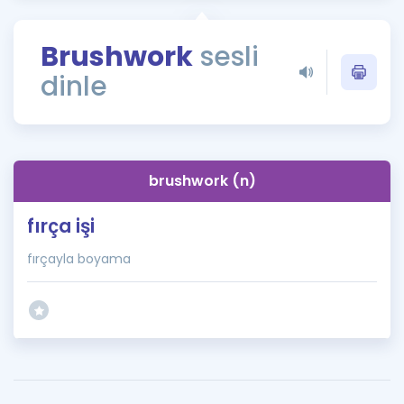
Puan Hesaplama
Brushwork
sesli
Rehberlik Aracı
dinle
ÖSYM Sınav Takvimi
Kampanyalar
Blog
brushwork (n)
İngilizce Gramer
fırça işi
fırçayla boyama