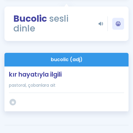
Puan Hesaplama
Bucolic
sesli
Rehberlik Aracı
dinle
ÖSYM Sınav Takvimi
Kampanyalar
Blog
bucolic (adj)
İngilizce Gramer
kır hayatıyla ilgili
pastoral, çobanlara ait