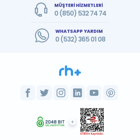
MÜŞTERİ HİZMETLERİ
0 (850) 532 74 74
WHATSAPP YARDIM
0 (532) 365 01 08