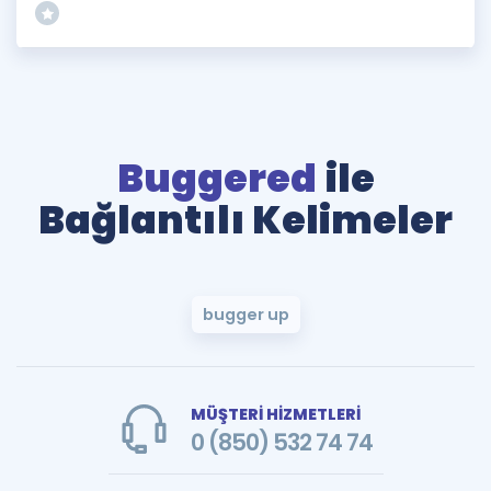
Buggered
ile
Bağlantılı Kelimeler
bugger up
MÜŞTERİ HİZMETLERİ
0 (850) 532 74 74