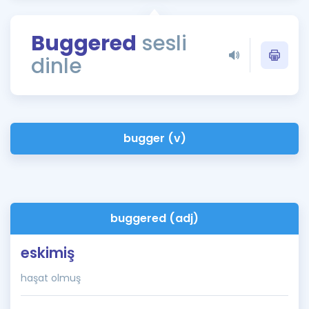
Puan Hesaplama
Buggered
sesli
Rehberlik Aracı
dinle
ÖSYM Sınav Takvimi
Kampanyalar
Blog
bugger (v)
İngilizce Gramer
buggered (adj)
eskimiş
haşat olmuş