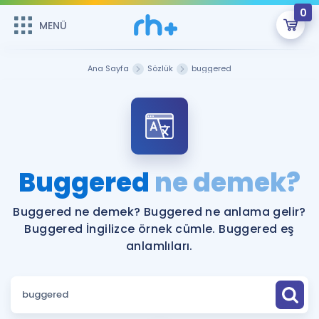
0
MENÜ
MENÜ
Üye Girişi
Ana Sayfa
Sözlük
buggered
Online Dersler
Sepetin Şu An Boş.
Çalışma Paketleri
Remzi Hoca ile seni sınava hazırlayacak onlarca eğitim seni
bekliyor!
Kitaplar ve Kaynaklar
GİRİŞ YAP
Buggered
ne demek?
Katılımcı Görüşleri
Şifremi Hatırlamıyorum
Buggered ne demek? Buggered ne anlama gelir?
Buggered İngilizce örnek cümle. Buggered eş
ÜYE DEĞİLİM
Faydalı Araçlar
anlamlıları.
Ücretsiz Kaynaklar
Blog
İngilizce Gramer
Hakkımızda
Kariyer
Sözlük
Soru & Cevap
İletişim