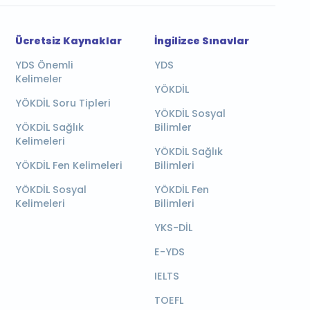
Ücretsiz Kaynaklar
İngilizce Sınavlar
YDS Önemli
YDS
Kelimeler
YÖKDİL
YÖKDİL Soru Tipleri
YÖKDİL Sosyal
YÖKDİL Sağlık
Bilimler
Kelimeleri
YÖKDİL Sağlık
YÖKDİL Fen Kelimeleri
Bilimleri
YÖKDİL Sosyal
YÖKDİL Fen
Kelimeleri
Bilimleri
YKS-DİL
E-YDS
IELTS
TOEFL