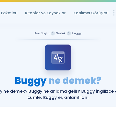
Paketleri
Kitaplar ve Kaynaklar
Katılımcı Görüşleri
Ücretsiz Kayna
Ana Sayfa
Sözlük
buggy
YDS ve YÖKDİL içi
Sözlük
İngilizce Sınavları
Puan Hesapla
Buggy
ne demek?
YDS ve YÖKDİL P
Remz
Rehberlik Aracı
y ne demek? Buggy ne anlama gelir? Buggy İngilizce 
YDS ve YÖKDİL'e H
cümle. Buggy eş anlamlıları.
ÖSYM Sınav Ta
Tüm ÖSYM Sınavl