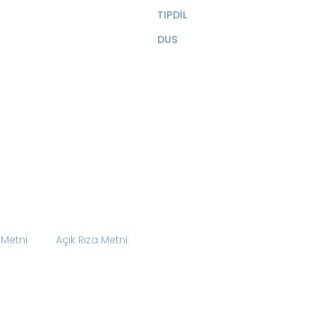
TIPDİL
DUS
 Metni
Açık Rıza Metni