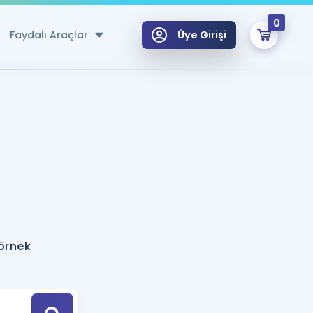
0
Faydalı Araçlar
Üye Girişi
klar
n Ücretsiz Kaynaklar
 için Özel Sözlük
Sepetin Şu An Boş.
ma
uan Hesaplama Aracı
i Hoca ile seni sınava hazırlayacak onlarca eğitim seni bekliyor!
Şifremi Hatırlamıyorum
GİRİŞ YAP
örnek
azırlananlar için Öneriler
kvimi
ÜYE DEĞİLİM
arı Tek Takvimde