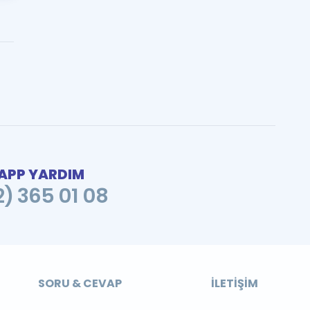
PP YARDIM
2) 365 01 08
SORU & CEVAP
İLETIŞIM