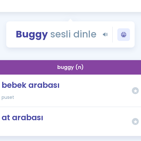
Kampanyalar
Eğitim ve Kitaplar
Blog
Buggy
sesli dinle
YDS - YÖKDİL Tüm S
İngilizce Gram
İngilizce Gramer
buggy (n)
bebek arabası
puset
at arabası