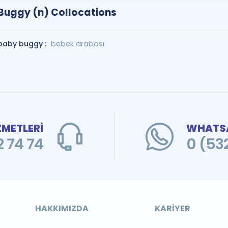
Buggy (n) Collocations
baby buggy :
bebek arabası
ZMETLERİ
WHATSA
 74 74
0 (53
HAKKIMIZDA
KARIYER