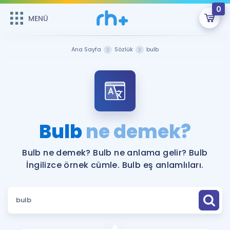
0
MENÜ
MENÜ
Üye Girişi
Ana Sayfa
Sözlük
bulb
Online Dersler
Sepetin Şu An Boş.
Çalışma Paketleri
Remzi Hoca ile seni sınava hazırlayacak onlarca eğitim seni
bekliyor!
Kitaplar ve Kaynaklar
GİRİŞ YAP
Bulb
ne demek?
Katılımcı Görüşleri
Şifremi Hatırlamıyorum
Bulb ne demek? Bulb ne anlama gelir? Bulb
İngilizce örnek cümle. Bulb eş anlamlıları.
ÜYE DEĞİLİM
Faydalı Araçlar
Ücretsiz Kaynaklar
Blog
İngilizce Gramer
Hakkımızda
Kariyer
Sözlük
Soru & Cevap
İletişim