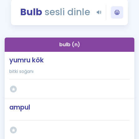
Puan Hesaplama
Bulb
sesli dinle
Rehberlik Aracı
ÖSYM Sınav Takvimi
bulb (n)
Kampanyalar
yumru kök
Blog
bitki soğanı
İngilizce Gramer
ampul