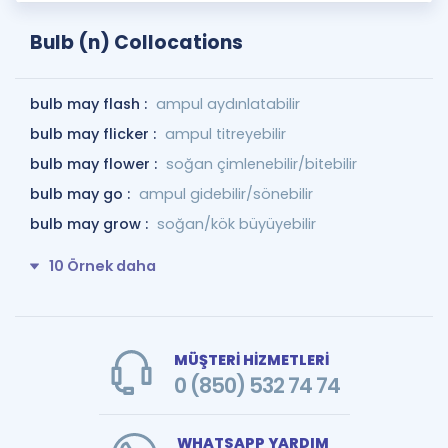
Bulb (n) Collocations
bulb may flash :
ampul aydınlatabilir
bulb may flicker :
ampul titreyebilir
bulb may flower :
soğan çimlenebilir/bitebilir
bulb may go :
ampul gidebilir/sönebilir
bulb may grow :
soğan/kök büyüyebilir
10 Örnek daha
MÜŞTERİ HİZMETLERİ
0 (850) 532 74 74
WHATSAPP YARDIM