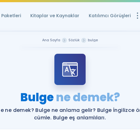
Paketleri
Kitaplar ve Kaynaklar
Katılımcı Görüşleri
Ücretsiz Kayna
Ana Sayfa
Sözlük
bulge
YDS ve YÖKDİL içi
Sözlük
İngilizce Sınavları
Puan Hesapla
Bulge
ne demek?
YDS ve YÖKDİL P
Remz
Rehberlik Aracı
e ne demek? Bulge ne anlama gelir? Bulge İngilizce 
YDS ve YÖKDİL'e H
cümle. Bulge eş anlamlıları.
ÖSYM Sınav Ta
Tüm ÖSYM Sınavl