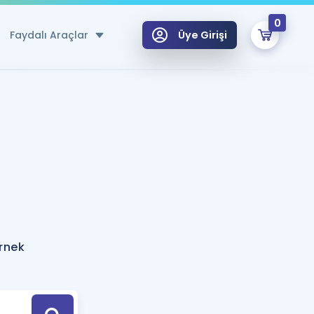
0
Faydalı Araçlar
Üye Girişi
klar
n Ücretsiz Kaynaklar
 için Özel Sözlük
Sepetin Şu An Boş.
ma
uan Hesaplama Aracı
i Hoca ile seni sınava hazırlayacak onlarca eğitim seni bekliyor!
Şifremi Hatırlamıyorum
GİRİŞ YAP
örnek
azırlananlar için Öneriler
kvimi
ÜYE DEĞİLİM
arı Tek Takvimde