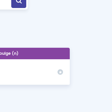
a Özel Fırsatlar
ınavlarla İlgili Haberler
er
 ve Konu Anlatımı
bulge (n)