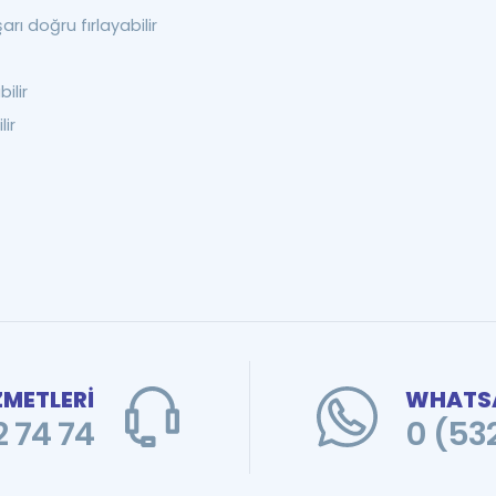
arı doğru fırlayabilir
ilir
ir
ZMETLERİ
WHATSA
 74 74
0 (53