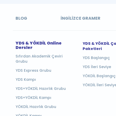
BLOG
İNGILIZCE GRAMER
YDS & YÖKDİL Online
YDS & YÖKDİL Ç
Dersler
Paketleri
Sıfırdan Akademik Çeviri
YDS Başlangıç
Grubu
YDS İleri Seviye
YDS Express Grubu
YÖKDİL Başlangıç
YDS Kampı
YÖKDİL İleri Seviy
YDS+YÖKDİL Hazırlık Grubu
YDS+YÖKDİL Kampı
YÖKDİL Hazırlık Grubu
YÖKDİL Kampı