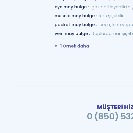
eye may bulge :
göz pörtleyebilir/dış
muscle may bulge :
kas şişebilir
pocket may bulge :
cep çıkıntı yapab
vein may bulge :
toplardamar şişebil
1 Örnek daha
MÜŞTERİ Hİ
0 (850) 532