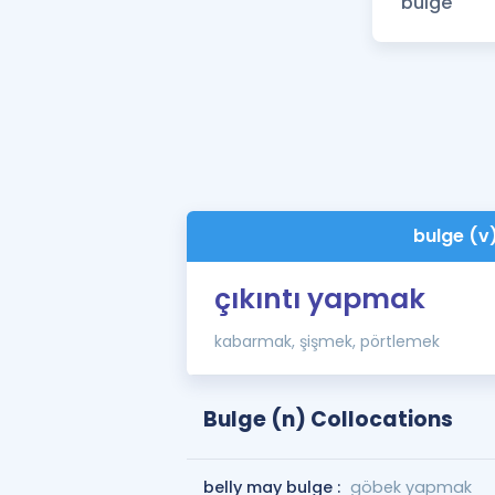
bulge (v
çıkıntı yapmak
kabarmak, şişmek, pörtlemek
Bulge (n) Collocations
belly may bulge :
göbek yapmak