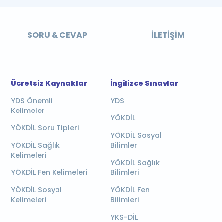
SORU & CEVAP
İLETIŞIM
Ücretsiz Kaynaklar
İngilizce Sınavlar
YDS Önemli
YDS
Kelimeler
YÖKDİL
YÖKDİL Soru Tipleri
YÖKDİL Sosyal
YÖKDİL Sağlık
Bilimler
Kelimeleri
YÖKDİL Sağlık
YÖKDİL Fen Kelimeleri
Bilimleri
YÖKDİL Sosyal
YÖKDİL Fen
Kelimeleri
Bilimleri
YKS-DİL