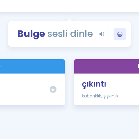
Kampanyalar
Eğitim ve Kitaplar
Blog
Bulge
sesli dinle
YDS - YÖKDİL Tüm S
İngilizce Gram
İngilizce Gramer
)
çıkıntı
kabarıklık, şişkinlik