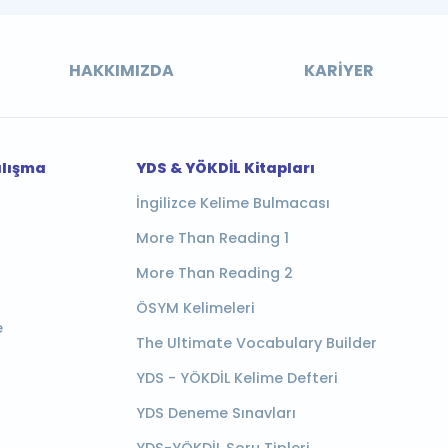
HAKKIMIZDA
KARIYER
alışma
YDS & YÖKDİL Kitapları
İngilizce Kelime Bulmacası
More Than Reading 1
More Than Reading 2
ÖSYM Kelimeleri
e
The Ultimate Vocabulary Builder
YDS - YÖKDİL Kelime Defteri
YDS Deneme Sınavları
YDS-YÖKDİL Soru Tipleri