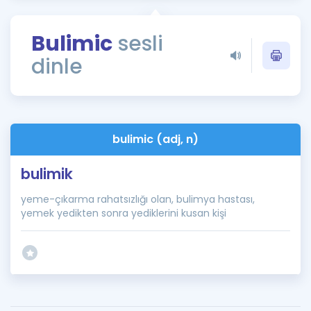
Puan Hesaplama
Bulimic
sesli
Rehberlik Aracı
dinle
ÖSYM Sınav Takvimi
Kampanyalar
Blog
bulimic (adj, n)
İngilizce Gramer
bulimik
yeme-çıkarma rahatsızlığı olan, bulimya hastası,
yemek yedikten sonra yediklerini kusan kişi