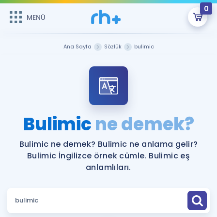
0
MENÜ
MENÜ
Üye Girişi
Ana Sayfa
Sözlük
bulimic
Online Dersler
Sepetin Şu An Boş.
Çalışma Paketleri
Remzi Hoca ile seni sınava hazırlayacak onlarca eğitim seni
bekliyor!
Kitaplar ve Kaynaklar
GİRİŞ YAP
Bulimic
ne demek?
Katılımcı Görüşleri
Şifremi Hatırlamıyorum
Bulimic ne demek? Bulimic ne anlama gelir?
Bulimic İngilizce örnek cümle. Bulimic eş
ÜYE DEĞİLİM
Faydalı Araçlar
anlamlıları.
Ücretsiz Kaynaklar
Blog
İngilizce Gramer
Hakkımızda
Kariyer
Sözlük
Soru & Cevap
İletişim