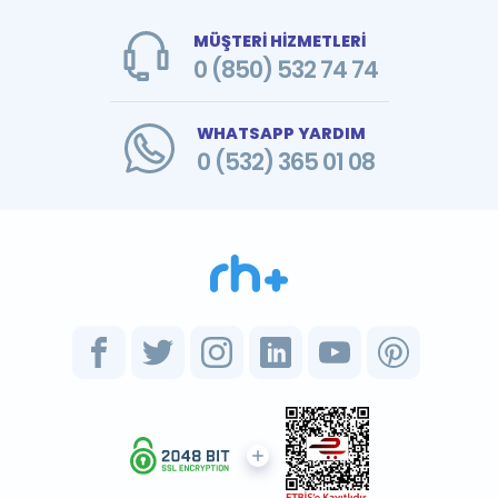
MÜŞTERİ HİZMETLERİ
0 (850) 532 74 74
WHATSAPP YARDIM
0 (532) 365 01 08