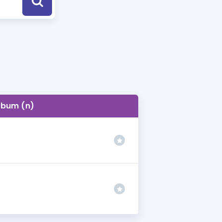
a Özel Fırsatlar
ınavlarla İlgili Haberler
er
 ve Konu Anlatımı
bum (n)