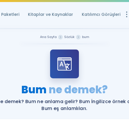
Paketleri
Kitaplar ve Kaynaklar
Katılımcı Görüşleri
Ücretsiz Kayna
Ana Sayfa
Sözlük
bum
YDS ve YÖKDİL içi
Sözlük
İngilizce Sınavları
Puan Hesapla
Bum
ne demek?
YDS ve YÖKDİL P
Remz
Rehberlik Aracı
e demek? Bum ne anlama gelir? Bum İngilizce örnek 
YDS ve YÖKDİL'e H
Bum eş anlamlıları.
ÖSYM Sınav Ta
Tüm ÖSYM Sınavl