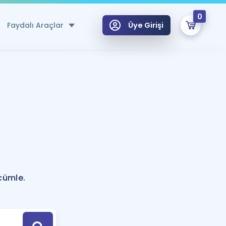
0
Faydalı Araçlar
Üye Girişi
klar
n Ücretsiz Kaynaklar
 için Özel Sözlük
Sepetin Şu An Boş.
ma
uan Hesaplama Aracı
i Hoca ile seni sınava hazırlayacak onlarca eğitim seni bekliyor!
Şifremi Hatırlamıyorum
GİRİŞ YAP
cümle.
azırlananlar için Öneriler
kvimi
ÜYE DEĞİLİM
arı Tek Takvimde