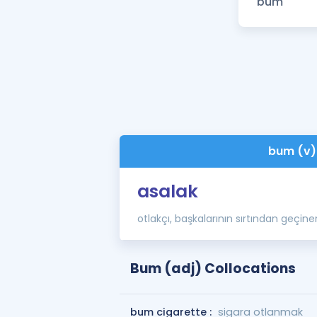
bum (v)
asalak
otlakçı, başkalarının sırtından geçine
Bum (adj) Collocations
bum cigarette :
sigara otlanmak