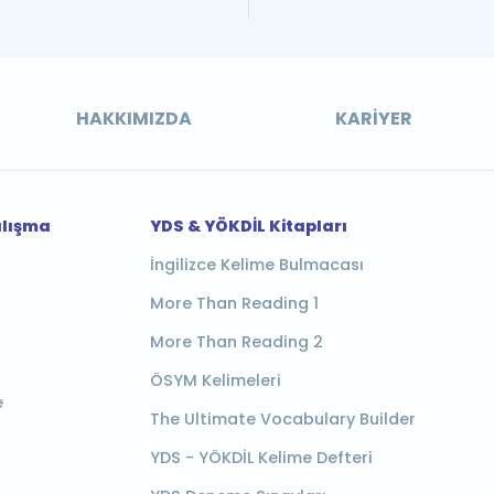
HAKKIMIZDA
KARIYER
alışma
YDS & YÖKDİL Kitapları
İngilizce Kelime Bulmacası
More Than Reading 1
More Than Reading 2
ÖSYM Kelimeleri
e
The Ultimate Vocabulary Builder
YDS - YÖKDİL Kelime Defteri