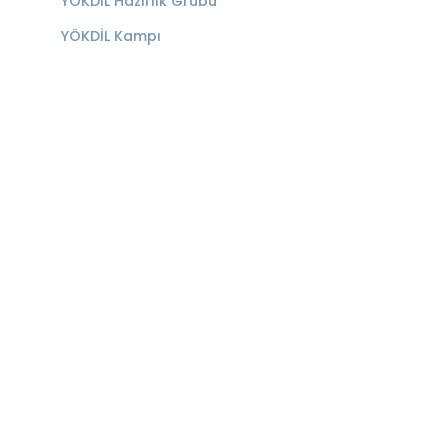
YÖKDİL Hazırlık Grubu
YÖKDİL Kampı