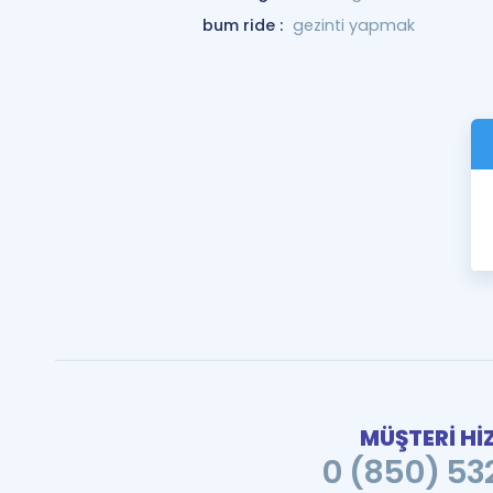
bum ride :
gezinti yapmak
MÜŞTERİ Hİ
0 (850) 532