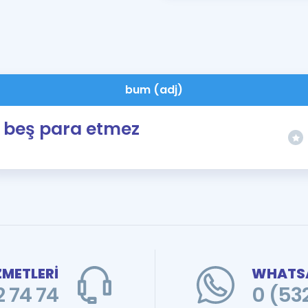
bum (adj)
beş para etmez
ZMETLERİ
WHATSA
 74 74
0 (53