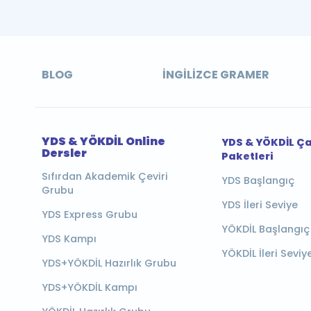
BLOG
İNGILIZCE GRAMER
YDS & YÖKDİL Online
YDS & YÖKDİL Ç
Dersler
Paketleri
Sıfırdan Akademik Çeviri
YDS Başlangıç
Grubu
YDS İleri Seviye
YDS Express Grubu
YÖKDİL Başlangıç
YDS Kampı
YÖKDİL İleri Seviy
YDS+YÖKDİL Hazırlık Grubu
YDS+YÖKDİL Kampı