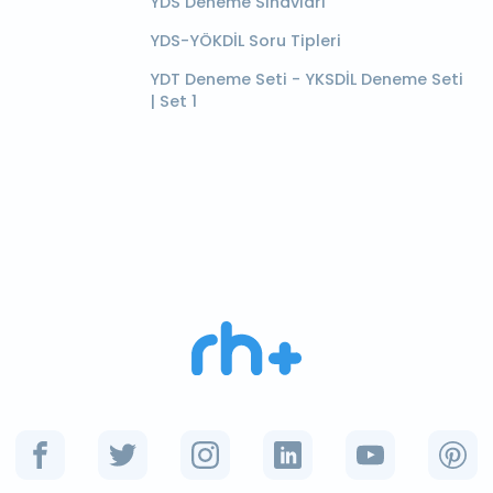
YDS Deneme Sınavları
YDS-YÖKDİL Soru Tipleri
YDT Deneme Seti - YKSDİL Deneme Seti
| Set 1