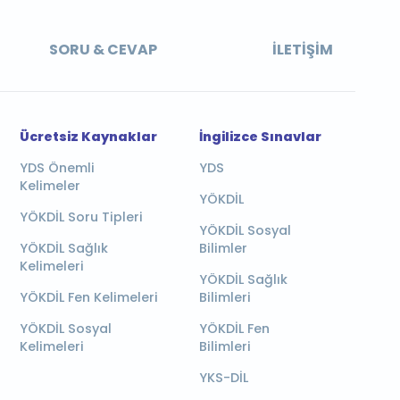
SORU & CEVAP
İLETIŞIM
Ücretsiz Kaynaklar
İngilizce Sınavlar
YDS Önemli
YDS
Kelimeler
YÖKDİL
YÖKDİL Soru Tipleri
YÖKDİL Sosyal
YÖKDİL Sağlık
Bilimler
Kelimeleri
YÖKDİL Sağlık
YÖKDİL Fen Kelimeleri
Bilimleri
YÖKDİL Sosyal
YÖKDİL Fen
Kelimeleri
Bilimleri
YKS-DİL