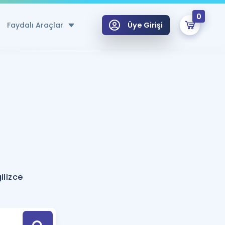
0
Faydalı Araçlar
Üye Girişi
klar
n Ücretsiz Kaynaklar
 için Özel Sözlük
Sepetin Şu An Boş.
ma
uan Hesaplama Aracı
i Hoca ile seni sınava hazırlayacak onlarca eğitim seni bekliyor!
Şifremi Hatırlamıyorum
GİRİŞ YAP
lizce
azırlananlar için Öneriler
kvimi
ÜYE DEĞİLİM
arı Tek Takvimde