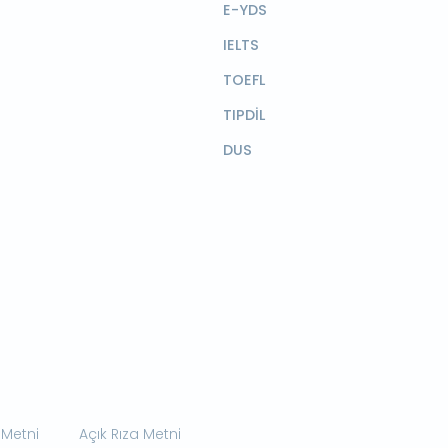
E-YDS
IELTS
TOEFL
TIPDİL
DUS
 Metni
Açık Rıza Metni