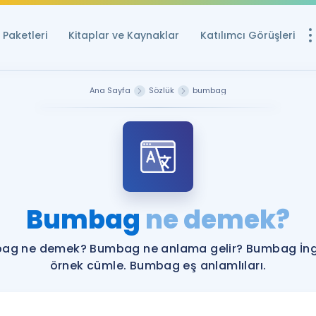
Paketleri
Kitaplar ve Kaynaklar
Katılımcı Görüşleri
Ücretsiz Kayna
Ana Sayfa
Sözlük
bumbag
YDS ve YÖKDİL içi
Sözlük
İngilizce Sınavları
Puan Hesapla
Bumbag
ne demek?
YDS ve YÖKDİL P
Remz
Rehberlik Aracı
ag ne demek? Bumbag ne anlama gelir? Bumbag İngi
YDS ve YÖKDİL'e H
örnek cümle. Bumbag eş anlamlıları.
ÖSYM Sınav Ta
Tüm ÖSYM Sınavl