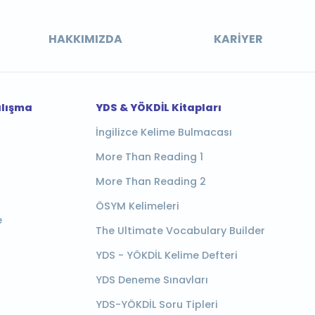
HAKKIMIZDA
KARIYER
alışma
YDS & YÖKDİL Kitapları
İngilizce Kelime Bulmacası
More Than Reading 1
More Than Reading 2
ÖSYM Kelimeleri
e
The Ultimate Vocabulary Builder
YDS - YÖKDİL Kelime Defteri
YDS Deneme Sınavları
YDS-YÖKDİL Soru Tipleri