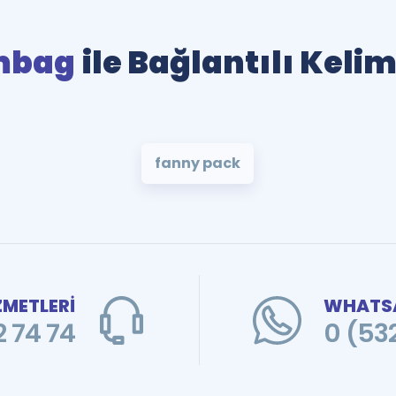
mbag
ile Bağlantılı Keli
fanny pack
ZMETLERİ
WHATSA
 74 74
0 (53