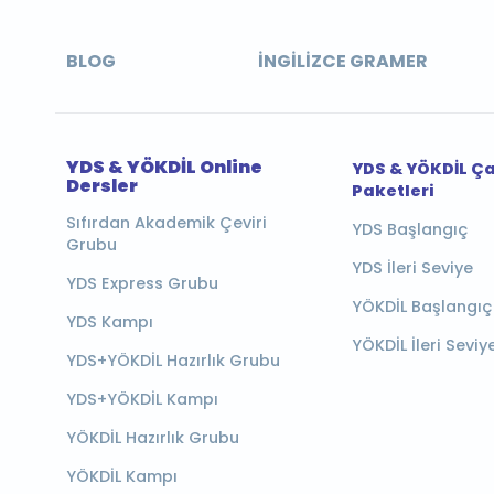
BLOG
İNGILIZCE GRAMER
YDS & YÖKDİL Online
YDS & YÖKDİL Ç
Dersler
Paketleri
Sıfırdan Akademik Çeviri
YDS Başlangıç
Grubu
YDS İleri Seviye
YDS Express Grubu
YÖKDİL Başlangıç
YDS Kampı
YÖKDİL İleri Seviy
YDS+YÖKDİL Hazırlık Grubu
YDS+YÖKDİL Kampı
YÖKDİL Hazırlık Grubu
YÖKDİL Kampı