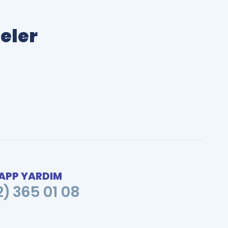
meler
PP YARDIM
2) 365 01 08