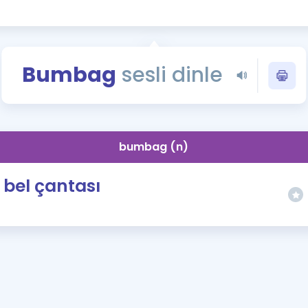
Kampanyalar
Eğitim ve Kitaplar
Blog
Bumbag
sesli dinle
YDS - YÖKDİL Tüm S
İngilizce Gram
İngilizce Gramer
bumbag (n)
bel çantası