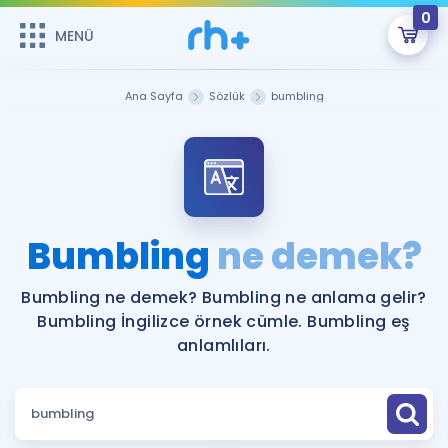
0
MENÜ
MENÜ
Üye Girişi
Ana Sayfa
Sözlük
bumbling
Online Dersler
Sepetin Şu An Boş.
Çalışma Paketleri
Remzi Hoca ile seni sınava hazırlayacak onlarca eğitim seni
bekliyor!
Kitaplar ve Kaynaklar
GİRİŞ YAP
Bumbling
ne demek?
Katılımcı Görüşleri
Şifremi Hatırlamıyorum
Bumbling ne demek? Bumbling ne anlama gelir?
Bumbling İngilizce örnek cümle. Bumbling eş
ÜYE DEĞİLİM
Faydalı Araçlar
anlamlıları.
Ücretsiz Kaynaklar
Blog
İngilizce Gramer
Hakkımızda
Kariyer
Sözlük
Soru & Cevap
İletişim