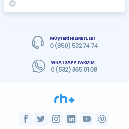
MÜŞTERİ HİZMETLERİ
0 (850) 532 74 74
WHATSAPP YARDIM
0 (532) 365 01 08