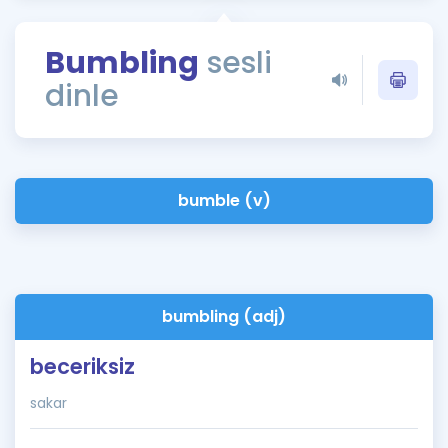
Puan Hesaplama
Bumbling
sesli
Rehberlik Aracı
dinle
ÖSYM Sınav Takvimi
Kampanyalar
Blog
bumble (v)
İngilizce Gramer
bumbling (adj)
beceriksiz
sakar