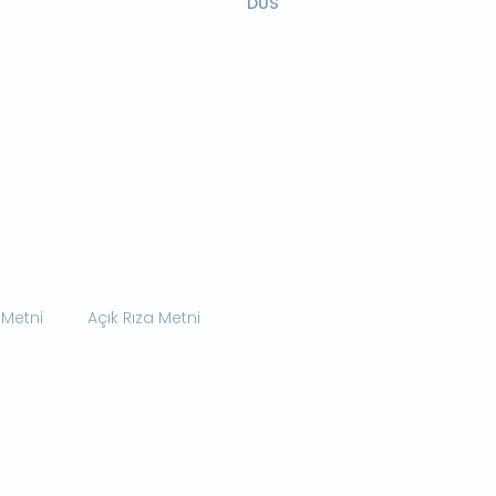
DUS
 Metni
Açık Rıza Metni