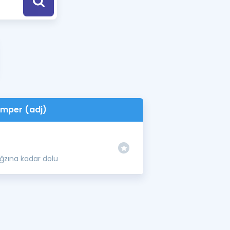
a Özel Fırsatlar
ınavlarla İlgili Haberler
er
 ve Konu Anlatımı
mper (adj)
ağzına kadar dolu