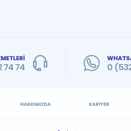
ZMETLERİ
WHATSA
 74 74
0 (53
HAKKIMIZDA
KARIYER