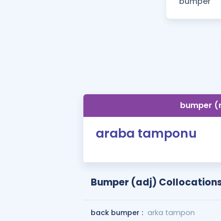
bumper (
araba tamponu
Bumper (adj) Collocation
back bumper :
arka tampon