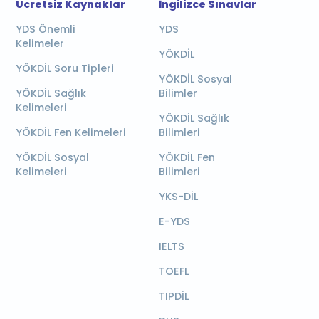
Ücretsiz Kaynaklar
İngilizce Sınavlar
YDS Önemli
YDS
Kelimeler
YÖKDİL
YÖKDİL Soru Tipleri
YÖKDİL Sosyal
YÖKDİL Sağlık
Bilimler
Kelimeleri
YÖKDİL Sağlık
YÖKDİL Fen Kelimeleri
Bilimleri
YÖKDİL Sosyal
YÖKDİL Fen
Kelimeleri
Bilimleri
YKS-DİL
E-YDS
IELTS
TOEFL
TIPDİL