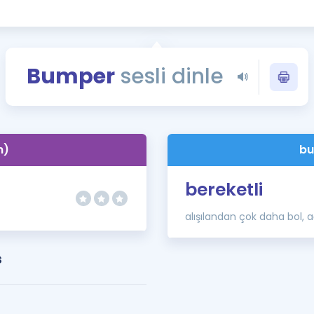
Kampanyalar
Eğitim ve Kitaplar
Blog
Bumper
sesli dinle
YDS - YÖKDİL Tüm S
İngilizce Gram
İngilizce Gramer
n)
bu
bereketli
alışılandan çok daha bol, 
s