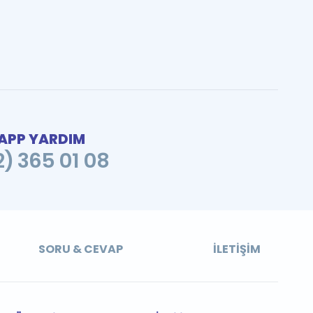
PP YARDIM
2) 365 01 08
SORU & CEVAP
İLETIŞIM