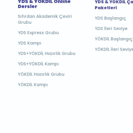
YDS & YÖKDİL Online
YDS & YÖKDİL Ç
Dersler
Paketleri
Sıfırdan Akademik Çeviri
YDS Başlangıç
Grubu
YDS İleri Seviye
YDS Express Grubu
YÖKDİL Başlangıç
YDS Kampı
YÖKDİL İleri Seviy
YDS+YÖKDİL Hazırlık Grubu
YDS+YÖKDİL Kampı
YÖKDİL Hazırlık Grubu
YÖKDİL Kampı