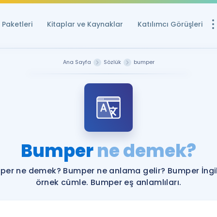
Paketleri
Kitaplar ve Kaynaklar
Katılımcı Görüşleri
Ücretsiz Kayna
Ana Sayfa
Sözlük
bumper
YDS ve YÖKDİL içi
Sözlük
İngilizce Sınavları
Puan Hesapla
Bumper
ne demek?
YDS ve YÖKDİL P
Remz
Rehberlik Aracı
per ne demek? Bumper ne anlama gelir? Bumper İngil
YDS ve YÖKDİL'e H
örnek cümle. Bumper eş anlamlıları.
ÖSYM Sınav Ta
Tüm ÖSYM Sınavl