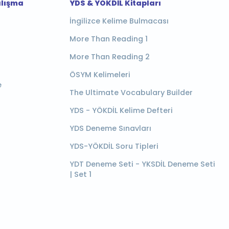
alışma
YDS & YÖKDİL Kitapları
İngilizce Kelime Bulmacası
More Than Reading 1
More Than Reading 2
ÖSYM Kelimeleri
e
The Ultimate Vocabulary Builder
YDS - YÖKDİL Kelime Defteri
YDS Deneme Sınavları
YDS-YÖKDİL Soru Tipleri
YDT Deneme Seti - YKSDİL Deneme Seti
| Set 1