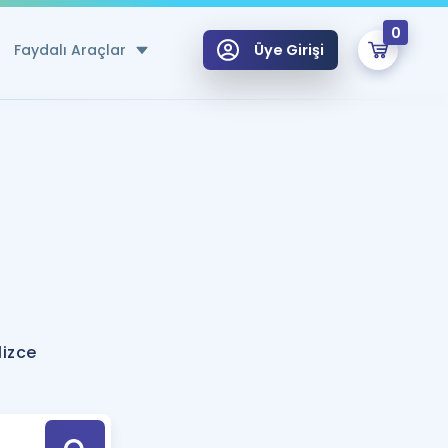
0
Faydalı Araçlar
Üye Girişi
klar
n Ücretsiz Kaynaklar
 için Özel Sözlük
Sepetin Şu An Boş.
ma
uan Hesaplama Aracı
i Hoca ile seni sınava hazırlayacak onlarca eğitim seni bekliyor!
Şifremi Hatırlamıyorum
GİRİŞ YAP
izce
azırlananlar için Öneriler
kvimi
ÜYE DEĞİLİM
arı Tek Takvimde