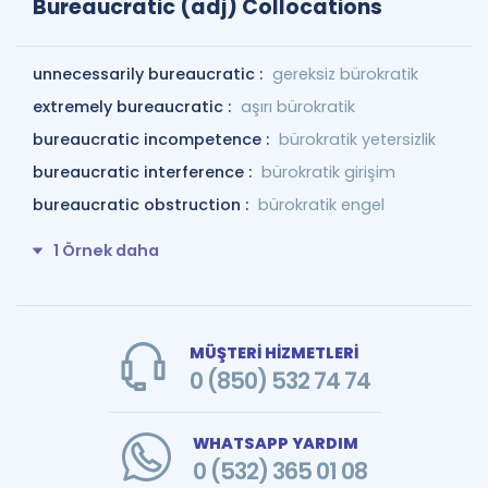
Bureaucratic (adj) Collocations
unnecessarily bureaucratic :
gereksiz bürokratik
extremely bureaucratic :
aşırı bürokratik
bureaucratic incompetence :
bürokratik yetersizlik
bureaucratic interference :
bürokratik girişim
bureaucratic obstruction :
bürokratik engel
1 Örnek daha
MÜŞTERİ HİZMETLERİ
0 (850) 532 74 74
WHATSAPP YARDIM
0 (532) 365 01 08