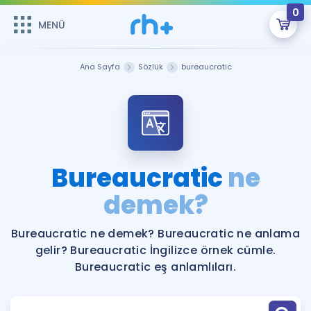
0
MENÜ
MENÜ
Üye Girişi
Ana Sayfa
Sözlük
bureaucratic
Online Dersler
Sepetin Şu An Boş.
Çalışma Paketleri
Remzi Hoca ile seni sınava hazırlayacak onlarca eğitim seni
bekliyor!
Kitaplar ve Kaynaklar
GİRİŞ YAP
Bureaucratic
ne
Katılımcı Görüşleri
demek?
Şifremi Hatırlamıyorum
ÜYE DEĞİLİM
Faydalı Araçlar
Bureaucratic ne demek? Bureaucratic ne anlama
gelir? Bureaucratic İngilizce örnek cümle.
Ücretsiz Kaynaklar
Blog
İngilizce Gramer
Bureaucratic eş anlamlıları.
Hakkımızda
Kariyer
Sözlük
Soru & Cevap
İletişim