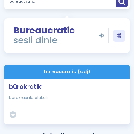
Puan Hesaplama
Rehberlik Aracı
Bureaucratic
ÖSYM Sınav Takvimi
sesli dinle
Kampanyalar
Blog
bureaucratic (adj)
İngilizce Gramer
bürokratik
bürokrasi ile alakalı