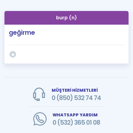
burp (n)
geğirme
MÜŞTERİ HİZMETLERİ
0 (850) 532 74 74
WHATSAPP YARDIM
0 (532) 365 01 08