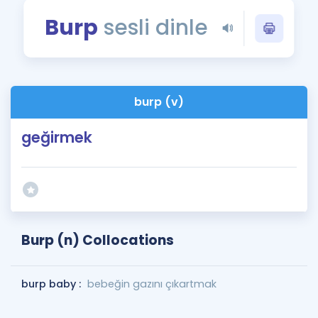
Puan Hesaplama
Burp
sesli dinle
Rehberlik Aracı
ÖSYM Sınav Takvimi
burp (v)
Kampanyalar
geğirmek
Blog
İngilizce Gramer
Burp (n) Collocations
burp baby :
bebeğin gazını çıkartmak