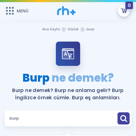
0
MENÜ
MENÜ
Üye Girişi
Ana Sayfa
Sözlük
burp
Online Dersler
Sepetin Şu An Boş.
Çalışma Paketleri
Remzi Hoca ile seni sınava hazırlayacak onlarca eğitim seni
bekliyor!
Kitaplar ve Kaynaklar
GİRİŞ YAP
Burp
ne demek?
Katılımcı Görüşleri
Şifremi Hatırlamıyorum
Burp ne demek? Burp ne anlama gelir? Burp
İngilizce örnek cümle. Burp eş anlamlıları.
ÜYE DEĞİLİM
Faydalı Araçlar
Ücretsiz Kaynaklar
Blog
İngilizce Gramer
Hakkımızda
Kariyer
Sözlük
Soru & Cevap
İletişim