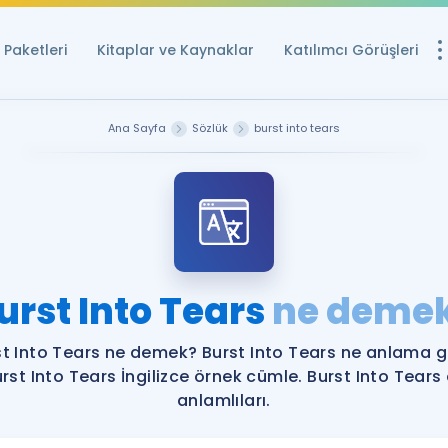
Paketleri
Kitaplar ve Kaynaklar
Katılımcı Görüşleri
Ücretsiz Kayna
Ana Sayfa
Sözlük
burst into tears
YDS ve YÖKDİL içi
Sözlük
İngilizce Sınavları
Puan Hesapla
urst Into Tears
ne deme
YDS ve YÖKDİL P
Remz
Rehberlik Aracı
st Into Tears ne demek? Burst Into Tears ne anlama ge
YDS ve YÖKDİL'e H
rst Into Tears İngilizce örnek cümle. Burst Into Tears
anlamlıları.
ÖSYM Sınav Ta
Tüm ÖSYM Sınavl