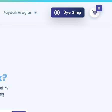
0
Faydalı Araçlar
Üye Girişi
klar
n Ücretsiz Kaynaklar
 için Özel Sözlük
Sepetin Şu An Boş.
ma
k?
uan Hesaplama Aracı
i Hoca ile seni sınava hazırlayacak onlarca eğitim seni bekliyor!
Şifremi Hatırlamıyorum
GİRİŞ YAP
lir?
azırlananlar için Öneriler
 eş
kvimi
ÜYE DEĞİLİM
arı Tek Takvimde