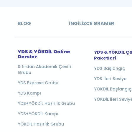
BLOG
İNGILIZCE GRAMER
YDS & YÖKDİL Online
YDS & YÖKDİL Ç
Dersler
Paketleri
Sıfırdan Akademik Çeviri
YDS Başlangıç
Grubu
YDS İleri Seviye
YDS Express Grubu
YÖKDİL Başlangıç
YDS Kampı
YÖKDİL İleri Seviy
YDS+YÖKDİL Hazırlık Grubu
YDS+YÖKDİL Kampı
YÖKDİL Hazırlık Grubu