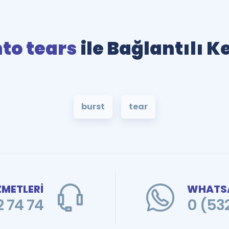
nto tears
ile Bağlantılı K
burst
tear
ZMETLERİ
WHATSA
 74 74
0 (53