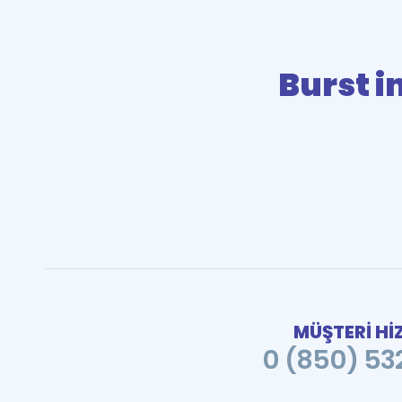
Burst i
MÜŞTERİ Hİ
0 (850) 532