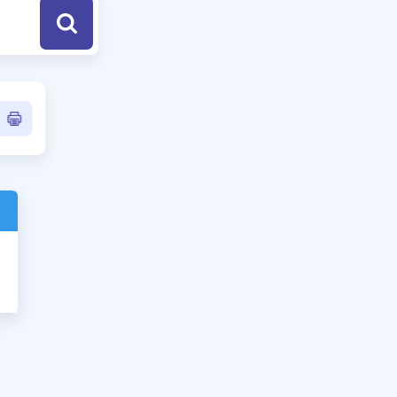
a Özel Fırsatlar
ınavlarla İlgili Haberler
er
 ve Konu Anlatımı