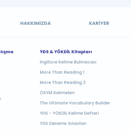
HAKKIMIZDA
KARIYER
alışma
YDS & YÖKDİL Kitapları
İngilizce Kelime Bulmacası
More Than Reading 1
More Than Reading 2
ÖSYM Kelimeleri
e
The Ultimate Vocabulary Builder
YDS - YÖKDİL Kelime Defteri
YDS Deneme Sınavları