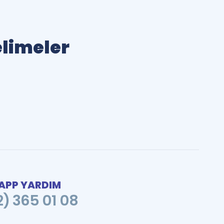
elimeler
PP YARDIM
2) 365 01 08