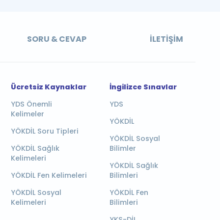
SORU & CEVAP
İLETIŞIM
Ücretsiz Kaynaklar
İngilizce Sınavlar
YDS Önemli
YDS
Kelimeler
YÖKDİL
YÖKDİL Soru Tipleri
YÖKDİL Sosyal
YÖKDİL Sağlık
Bilimler
Kelimeleri
YÖKDİL Sağlık
YÖKDİL Fen Kelimeleri
Bilimleri
YÖKDİL Sosyal
YÖKDİL Fen
Kelimeleri
Bilimleri
YKS-DİL