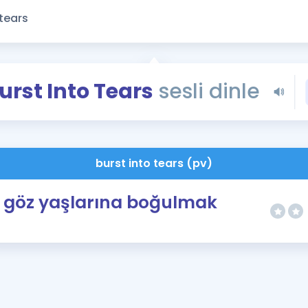
Kampanyalar
Eğitim ve Kitaplar
Blog
YDS - YÖKDİL Tüm S
urst Into Tears
sesli dinle
İngilizce Gram
İngilizce Gramer
burst into tears (pv)
göz yaşlarına boğulmak