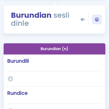
Puan Hesaplama
Burundian
sesli
Rehberlik Aracı
dinle
ÖSYM Sınav Takvimi
Kampanyalar
Blog
Burundian (n)
İngilizce Gramer
Burundili
Rundice