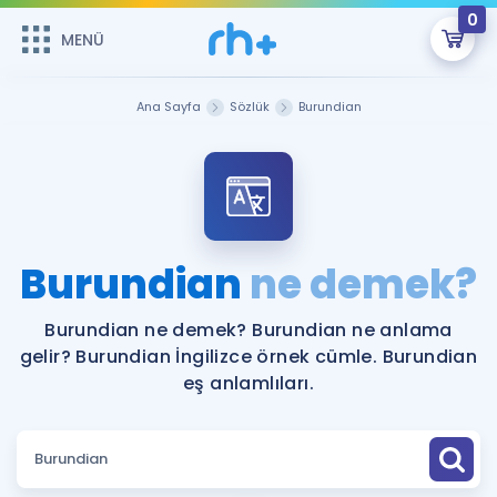
0
MENÜ
MENÜ
Üye Girişi
Ana Sayfa
Sözlük
Burundian
Online Dersler
Sepetin Şu An Boş.
Çalışma Paketleri
Remzi Hoca ile seni sınava hazırlayacak onlarca eğitim seni
bekliyor!
Kitaplar ve Kaynaklar
GİRİŞ YAP
Burundian
ne demek?
Katılımcı Görüşleri
Şifremi Hatırlamıyorum
Burundian ne demek? Burundian ne anlama
gelir? Burundian İngilizce örnek cümle. Burundian
ÜYE DEĞİLİM
Faydalı Araçlar
eş anlamlıları.
Ücretsiz Kaynaklar
Blog
İngilizce Gramer
Hakkımızda
Kariyer
Sözlük
Soru & Cevap
İletişim