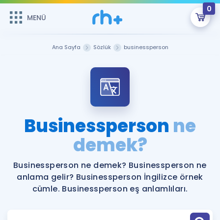
0
MENÜ
MENÜ
Üye Girişi
Ana Sayfa
Sözlük
businessperson
Online Dersler
Sepetin Şu An Boş.
Çalışma Paketleri
Remzi Hoca ile seni sınava hazırlayacak onlarca eğitim seni
bekliyor!
Kitaplar ve Kaynaklar
GİRİŞ YAP
Businessperson
ne
Katılımcı Görüşleri
demek?
Şifremi Hatırlamıyorum
ÜYE DEĞİLİM
Faydalı Araçlar
Businessperson ne demek? Businessperson ne
anlama gelir? Businessperson İngilizce örnek
Ücretsiz Kaynaklar
Blog
İngilizce Gramer
cümle. Businessperson eş anlamlıları.
Hakkımızda
Kariyer
Sözlük
Soru & Cevap
İletişim