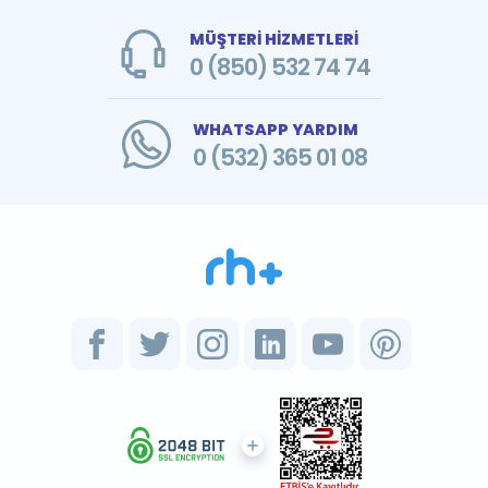
MÜŞTERİ HİZMETLERİ
0 (850) 532 74 74
WHATSAPP YARDIM
0 (532) 365 01 08