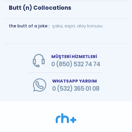
Butt (n) Collocations
the butt of a joke :
şaka, espri, alay konusu
MÜŞTERİ HİZMETLERİ
0 (850) 532 74 74
WHATSAPP YARDIM
0 (532) 365 01 08