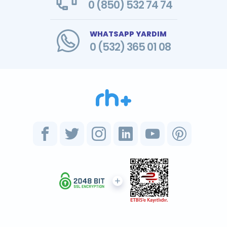
0 (850) 532 74 74
WHATSAPP YARDIM
0 (532) 365 01 08