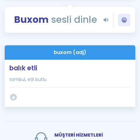
Puan Hesaplama
Buxom
sesli dinle
Rehberlik Aracı
ÖSYM Sınav Takvimi
Kampanyalar
buxom (adj)
Blog
balık etli
İngilizce Gramer
tombul, etli butlu
MÜŞTERİ HİZMETLERİ