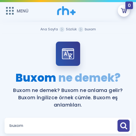
0
MENÜ
MENÜ
Üye Girişi
Ana Sayfa
Sözlük
buxom
Online Dersler
Sepetin Şu An Boş.
Çalışma Paketleri
Remzi Hoca ile seni sınava hazırlayacak onlarca eğitim seni
bekliyor!
Kitaplar ve Kaynaklar
GİRİŞ YAP
Buxom
ne demek?
Katılımcı Görüşleri
Şifremi Hatırlamıyorum
Buxom ne demek? Buxom ne anlama gelir?
Buxom İngilizce örnek cümle. Buxom eş
ÜYE DEĞİLİM
Faydalı Araçlar
anlamlıları.
Ücretsiz Kaynaklar
Blog
İngilizce Gramer
Hakkımızda
Kariyer
Sözlük
Soru & Cevap
İletişim