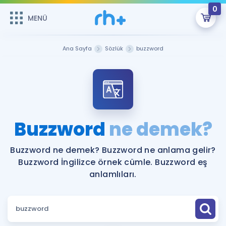
0
MENÜ
MENÜ
Üye Girişi
Ana Sayfa
Sözlük
buzzword
Online Dersler
Sepetin Şu An Boş.
Çalışma Paketleri
Remzi Hoca ile seni sınava hazırlayacak onlarca eğitim seni
bekliyor!
Kitaplar ve Kaynaklar
GİRİŞ YAP
Buzzword
ne demek?
Katılımcı Görüşleri
Şifremi Hatırlamıyorum
Buzzword ne demek? Buzzword ne anlama gelir?
Buzzword İngilizce örnek cümle. Buzzword eş
ÜYE DEĞİLİM
Faydalı Araçlar
anlamlıları.
Ücretsiz Kaynaklar
Blog
İngilizce Gramer
Hakkımızda
Kariyer
Sözlük
Soru & Cevap
İletişim