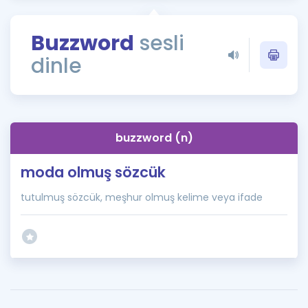
Puan Hesaplama
Buzzword
sesli
Rehberlik Aracı
dinle
ÖSYM Sınav Takvimi
Kampanyalar
Blog
buzzword (n)
İngilizce Gramer
moda olmuş sözcük
tutulmuş sözcük, meşhur olmuş kelime veya ifade