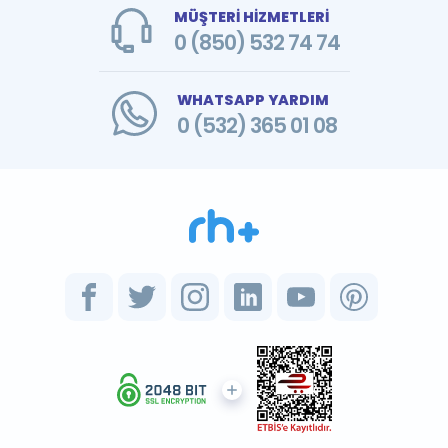
MÜŞTERİ HİZMETLERİ
0 (850) 532 74 74
WHATSAPP YARDIM
0 (532) 365 01 08