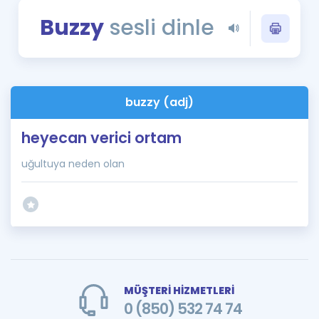
Puan Hesaplama
Buzzy
sesli dinle
Rehberlik Aracı
ÖSYM Sınav Takvimi
buzzy (adj)
Kampanyalar
heyecan verici ortam
Blog
uğultuya neden olan
İngilizce Gramer
MÜŞTERİ HİZMETLERİ
0 (850) 532 74 74