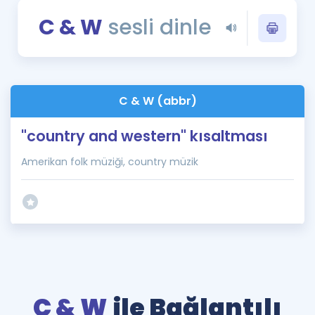
Puan Hesaplama
C & W
sesli dinle
Rehberlik Aracı
ÖSYM Sınav Takvimi
C & W (abbr)
Kampanyalar
"country and western" kısaltması
Blog
Amerikan folk müziği, country müzik
İngilizce Gramer
C & W
ile Bağlantılı