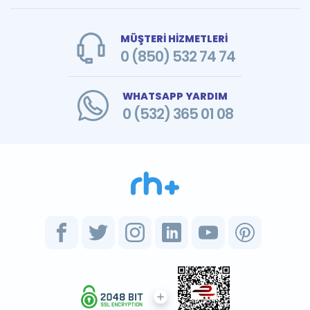
MÜŞTERİ HİZMETLERİ
0 (850) 532 74 74
WHATSAPP YARDIM
0 (532) 365 01 08