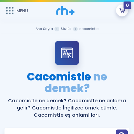
0
MENÜ
MENÜ
Üye Girişi
Ana Sayfa
Sözlük
cacomistle
Online Dersler
Sepetin Şu An Boş.
Çalışma Paketleri
Remzi Hoca ile seni sınava hazırlayacak onlarca eğitim seni
bekliyor!
Kitaplar ve Kaynaklar
GİRİŞ YAP
Cacomistle
ne
Katılımcı Görüşleri
demek?
Şifremi Hatırlamıyorum
ÜYE DEĞİLİM
Faydalı Araçlar
Cacomistle ne demek? Cacomistle ne anlama
gelir? Cacomistle İngilizce örnek cümle.
Ücretsiz Kaynaklar
Blog
İngilizce Gramer
Cacomistle eş anlamlıları.
Hakkımızda
Kariyer
Sözlük
Soru & Cevap
İletişim