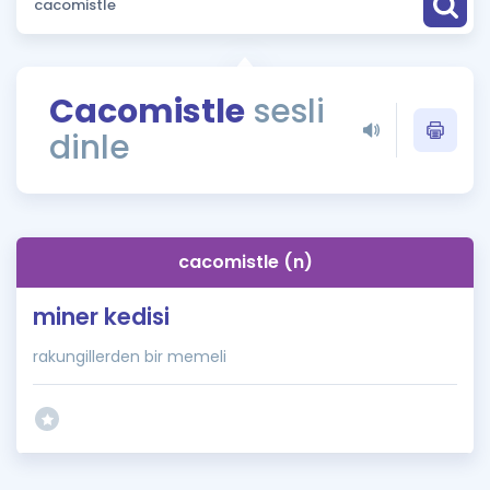
Puan Hesaplama
Rehberlik Aracı
Cacomistle
sesli
ÖSYM Sınav Takvimi
dinle
Kampanyalar
Blog
cacomistle (n)
İngilizce Gramer
miner kedisi
rakungillerden bir memeli