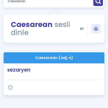
Puan Hesaplama
Rehberlik Aracı
Caesarean
sesli
ÖSYM Sınav Takvimi
dinle
Kampanyalar
Blog
Caesarean (adj, n)
İngilizce Gramer
sezaryen