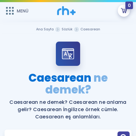
0
MENÜ
MENÜ
Üye Girişi
Ana Sayfa
Sözlük
Caesarean
Online Dersler
Sepetin Şu An Boş.
Çalışma Paketleri
Remzi Hoca ile seni sınava hazırlayacak onlarca eğitim seni
bekliyor!
Kitaplar ve Kaynaklar
GİRİŞ YAP
Caesarean
ne
Katılımcı Görüşleri
demek?
Şifremi Hatırlamıyorum
ÜYE DEĞİLİM
Faydalı Araçlar
Caesarean ne demek? Caesarean ne anlama
gelir? Caesarean İngilizce örnek cümle.
Ücretsiz Kaynaklar
Blog
İngilizce Gramer
Caesarean eş anlamlıları.
Hakkımızda
Kariyer
Sözlük
Soru & Cevap
İletişim