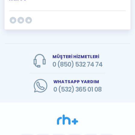
MÜŞTERİ HİZMETLERİ
0 (850) 532 74 74
WHATSAPP YARDIM
0 (532) 365 01 08