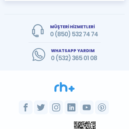
MÜŞTERİ HİZMETLERİ
0 (850) 532 74 74
WHATSAPP YARDIM
0 (532) 365 01 08