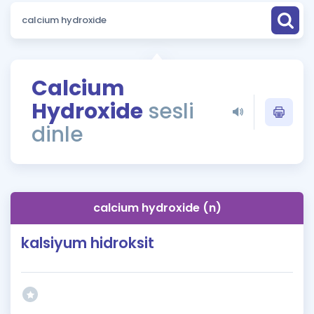
Puan Hesaplama
Rehberlik Aracı
ÖSYM Sınav Takvimi
Calcium
Hydroxide
sesli
Kampanyalar
dinle
Blog
İngilizce Gramer
calcium hydroxide (n)
kalsiyum hidroksit