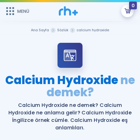
0
MENÜ
MENÜ
Üye Girişi
Ana Sayfa
Sözlük
calcium hydroxide
Online Dersler
Sepetin Şu An Boş.
Çalışma Paketleri
Remzi Hoca ile seni sınava hazırlayacak onlarca eğitim seni
bekliyor!
Kitaplar ve Kaynaklar
GİRİŞ YAP
Calcium Hydroxide
ne
Katılımcı Görüşleri
demek?
Şifremi Hatırlamıyorum
ÜYE DEĞİLİM
Faydalı Araçlar
Calcium Hydroxide ne demek? Calcium
Hydroxide ne anlama gelir? Calcium Hydroxide
Ücretsiz Kaynaklar
Blog
İngilizce Gramer
İngilizce örnek cümle. Calcium Hydroxide eş
anlamlıları.
Hakkımızda
Kariyer
Sözlük
Soru & Cevap
İletişim