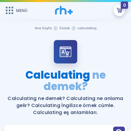
0
MENÜ
MENÜ
Üye Girişi
Ana Sayfa
Sözlük
calculating
Online Dersler
Sepetin Şu An Boş.
Çalışma Paketleri
Remzi Hoca ile seni sınava hazırlayacak onlarca eğitim seni
bekliyor!
Kitaplar ve Kaynaklar
GİRİŞ YAP
Calculating
ne
Katılımcı Görüşleri
demek?
Şifremi Hatırlamıyorum
ÜYE DEĞİLİM
Faydalı Araçlar
Calculating ne demek? Calculating ne anlama
gelir? Calculating İngilizce örnek cümle.
Ücretsiz Kaynaklar
Blog
İngilizce Gramer
Calculating eş anlamlıları.
Hakkımızda
Kariyer
Sözlük
Soru & Cevap
İletişim