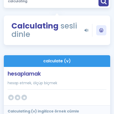
Puan Hesaplama
Rehberlik Aracı
Calculating
sesli
ÖSYM Sınav Takvimi
dinle
Kampanyalar
Blog
calculate (v)
İngilizce Gramer
hesaplamak
hesap etmek, ölçüp biçmek
Calculating (v) ingilizce örnek cümle