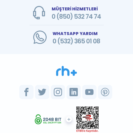
MÜŞTERİ HİZMETLERİ
0 (850) 532 74 74
WHATSAPP YARDIM
0 (532) 365 01 08