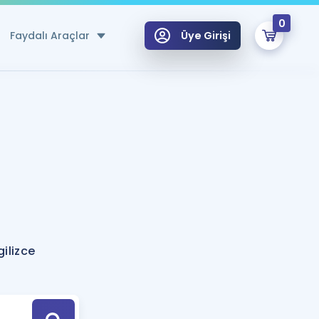
0
Faydalı Araçlar
Üye Girişi
klar
n Ücretsiz Kaynaklar
 için Özel Sözlük
Sepetin Şu An Boş.
ma
uan Hesaplama Aracı
i Hoca ile seni sınava hazırlayacak onlarca eğitim seni bekliyor!
Şifremi Hatırlamıyorum
GİRİŞ YAP
ilizce
azırlananlar için Öneriler
kvimi
ÜYE DEĞİLİM
arı Tek Takvimde