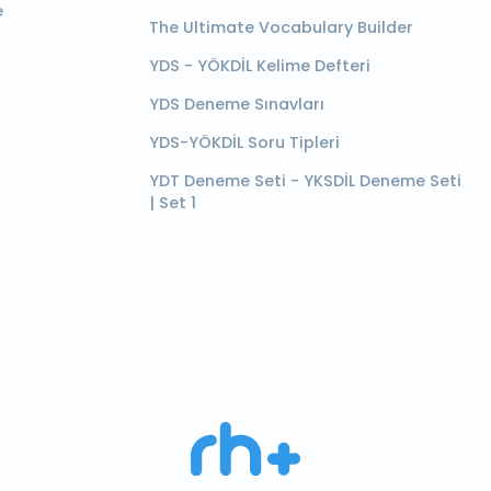
e
The Ultimate Vocabulary Builder
YDS - YÖKDİL Kelime Defteri
YDS Deneme Sınavları
YDS-YÖKDİL Soru Tipleri
YDT Deneme Seti - YKSDİL Deneme Seti
| Set 1