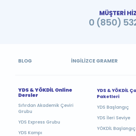
MÜŞTERİ Hİ
0 (850) 532
BLOG
İNGILIZCE GRAMER
YDS & YÖKDİL Online
YDS & YÖKDİL Ç
Dersler
Paketleri
Sıfırdan Akademik Çeviri
YDS Başlangıç
Grubu
YDS İleri Seviye
YDS Express Grubu
YÖKDİL Başlangıç
YDS Kampı