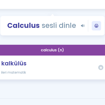
Kampanyalar
Eğitim ve Kitaplar
Blog
Calculus
sesli dinle
YDS - YÖKDİL Tüm S
İngilizce Gram
İngilizce Gramer
calculus (n)
kalkülüs
ileri matematik