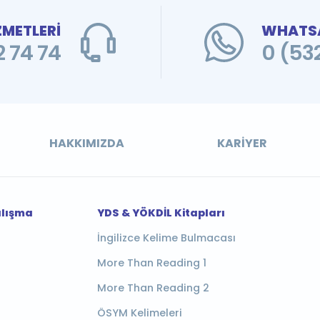
ZMETLERİ
WHATSA
 74 74
0 (53
HAKKIMIZDA
KARIYER
alışma
YDS & YÖKDİL Kitapları
İngilizce Kelime Bulmacası
More Than Reading 1
More Than Reading 2
ÖSYM Kelimeleri