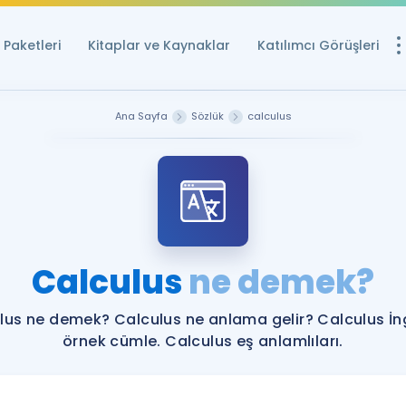
Paketleri
Kitaplar ve Kaynaklar
Katılımcı Görüşleri
Ücretsiz Kayna
Ana Sayfa
Sözlük
calculus
YDS ve YÖKDİL içi
Sözlük
İngilizce Sınavları
Puan Hesapla
Calculus
ne demek?
YDS ve YÖKDİL P
Remz
Rehberlik Aracı
lus ne demek? Calculus ne anlama gelir? Calculus İng
YDS ve YÖKDİL'e H
örnek cümle. Calculus eş anlamlıları.
ÖSYM Sınav Ta
Tüm ÖSYM Sınavl