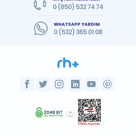
0 (850) 532 74 74
WHATSAPP YARDIM
0 (532) 365 01 08