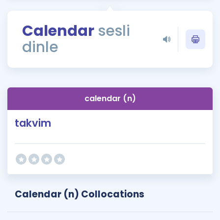
Puan Hesaplama
Calendar
sesli
Rehberlik Aracı
dinle
ÖSYM Sınav Takvimi
Kampanyalar
Blog
calendar (n)
İngilizce Gramer
takvim
Calendar (n) Collocations