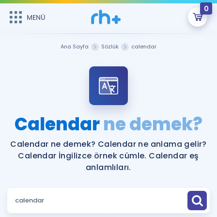
0
MENÜ
MENÜ
Üye Girişi
Ana Sayfa
Sözlük
calendar
Online Dersler
Sepetin Şu An Boş.
Çalışma Paketleri
Remzi Hoca ile seni sınava hazırlayacak onlarca eğitim seni
bekliyor!
Kitaplar ve Kaynaklar
GİRİŞ YAP
Calendar
ne demek?
Katılımcı Görüşleri
Şifremi Hatırlamıyorum
Calendar ne demek? Calendar ne anlama gelir?
Calendar İngilizce örnek cümle. Calendar eş
ÜYE DEĞİLİM
Faydalı Araçlar
anlamlıları.
Ücretsiz Kaynaklar
Blog
İngilizce Gramer
Hakkımızda
Kariyer
Sözlük
Soru & Cevap
İletişim