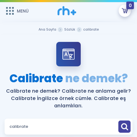
0
MENÜ
MENÜ
Üye Girişi
Ana Sayfa
Sözlük
calibrate
Online Dersler
Sepetin Şu An Boş.
Çalışma Paketleri
Remzi Hoca ile seni sınava hazırlayacak onlarca eğitim seni
bekliyor!
Kitaplar ve Kaynaklar
GİRİŞ YAP
Calibrate
ne demek?
Katılımcı Görüşleri
Şifremi Hatırlamıyorum
Calibrate ne demek? Calibrate ne anlama gelir?
Calibrate İngilizce örnek cümle. Calibrate eş
ÜYE DEĞİLİM
Faydalı Araçlar
anlamlıları.
Ücretsiz Kaynaklar
Blog
İngilizce Gramer
Hakkımızda
Kariyer
Sözlük
Soru & Cevap
İletişim