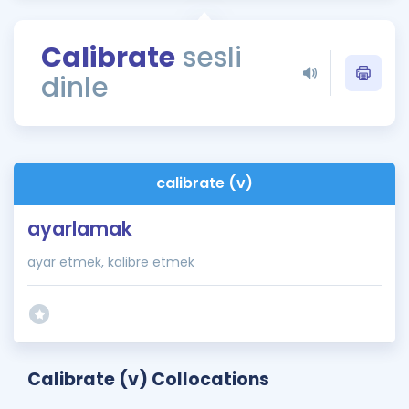
Puan Hesaplama
Calibrate
sesli
Rehberlik Aracı
dinle
ÖSYM Sınav Takvimi
Kampanyalar
Blog
calibrate (v)
İngilizce Gramer
ayarlamak
ayar etmek, kalibre etmek
Calibrate (v) Collocations