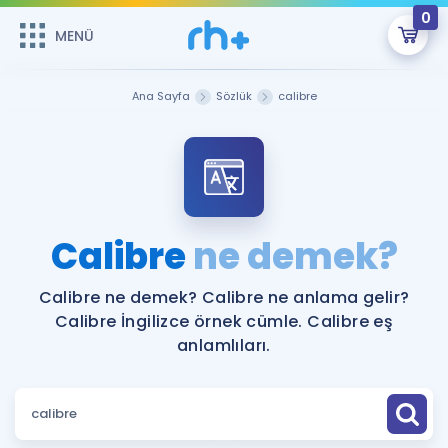
0
MENÜ
MENÜ
Üye Girişi
Ana Sayfa
Sözlük
calibre
Online Dersler
Sepetin Şu An Boş.
Çalışma Paketleri
Remzi Hoca ile seni sınava hazırlayacak onlarca eğitim seni
bekliyor!
Kitaplar ve Kaynaklar
GİRİŞ YAP
Calibre
ne demek?
Katılımcı Görüşleri
Şifremi Hatırlamıyorum
Calibre ne demek? Calibre ne anlama gelir?
Calibre İngilizce örnek cümle. Calibre eş
ÜYE DEĞİLİM
Faydalı Araçlar
anlamlıları.
Ücretsiz Kaynaklar
Blog
İngilizce Gramer
Hakkımızda
Kariyer
Sözlük
Soru & Cevap
İletişim