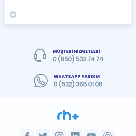
MÜŞTERİ HİZMETLERİ
0 (850) 532 74 74
WHATSAPP YARDIM
0 (532) 365 01 08