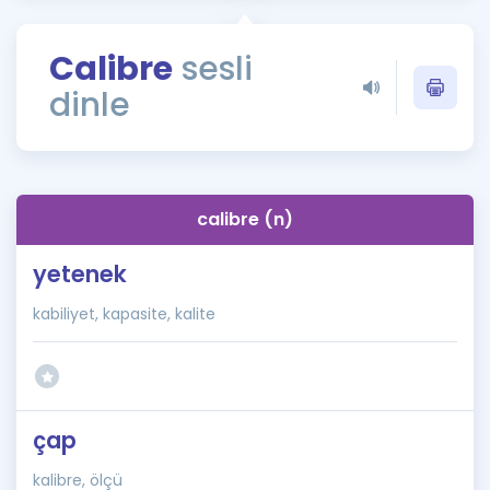
Puan Hesaplama
Calibre
sesli
Rehberlik Aracı
dinle
ÖSYM Sınav Takvimi
Kampanyalar
Blog
calibre (n)
İngilizce Gramer
yetenek
kabiliyet, kapasite, kalite
çap
kalibre, ölçü